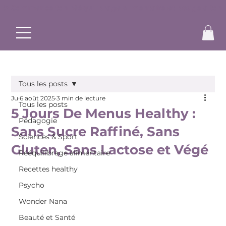
✨ Commence ton rééquilibrage alimentaire et bouge à ton r
Tous les posts
Ju
6 août 2025
3 min de lecture
Tous les posts
5 Jours De Menus Healthy :
Pédagogie
Sans Sucre Raffiné, Sans
Sciences & Sport
Gluten, Sans Lactose et Végé
Rééquilibrage alimentaire
Recettes healthy
Psycho
Wonder Nana
Beauté et Santé