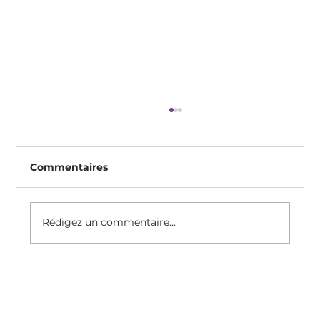
Commentaires
Rédigez un commentaire...
Recette Du Clafoutis Protéiné, Sans
Sucre Raffiné, Sans Gluten, Sans
lactose, à IG Bas