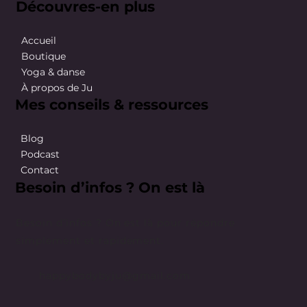
Découvres-en plus
Accueil
Boutique
Yoga & danse
À propos de Ju
Mes conseils & ressources
Blog
Podcast
Contact
Besoin d’infos ? On est là
Besoin d’infos ? On est là pour répondre
simplement et rapidement.
happybodybyju@gmail.com