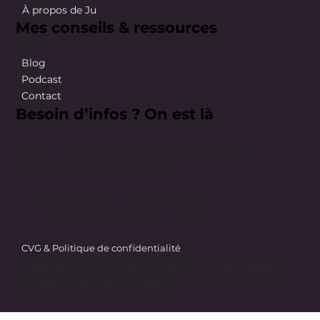
À propos de Ju
Mes conseils & ressources
Blog
Podcast
Contact
Besoin d’infos ? On est là
Besoin d’infos ? On est là pour répondre
simplement et rapidement.
happybodybyju@gmail.com
CVG & Politique de confidentialité
© 2025 Happy Body. Site par
Zenovamedia
| Photos
par Jade Grima Photographe