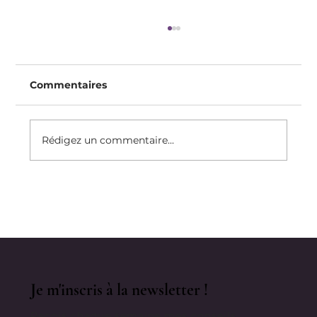
Commentaires
Rédigez un commentaire...
Recette Du Clafoutis Protéiné, Sans
Sucre Raffiné, Sans Gluten, Sans
lactose, à IG Bas
Je m'inscris à la newsletter !
Reçois chaque semaine mes conseils