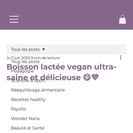
✨ Commence ton rééquilibrage alimentaire et bouge à ton r
Tous les posts
Ju
7 juil. 2025
3 min de lecture
Tous les posts
Boisson lactée vegan ultra-
Pédagogie
saine et délicieuse 😋💜
Sciences & Sport
Rééquilibrage alimentaire
Recettes healthy
Psycho
Wonder Nana
Beauté et Santé