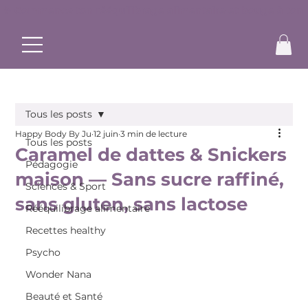
✨ Commence ton rééquilibrage alimentaire et bouge à ton r
Tous les posts
Happy Body By Ju
12 juin
3 min de lecture
Tous les posts
Caramel de dattes & Snickers
Pédagogie
maison — Sans sucre raffiné,
Sciences & Sport
sans gluten, sans lactose
Rééquilibrage alimentaire
Recettes healthy
Psycho
Wonder Nana
Beauté et Santé