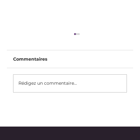
Commentaires
Rédigez un commentaire...
Recette Du Clafoutis Protéiné, Sans
Sucre Raffiné, Sans Gluten, Sans
lactose, à IG Bas