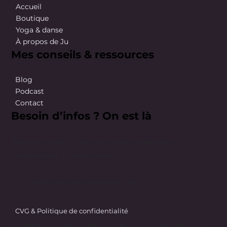
Accueil
Boutique
Yoga & danse
À propos de Ju
Mes conseils & ressources
Blog
Podcast
Contact
Besoin d’infos ? On est là
Besoin d’infos ? On est là pour répondre
simplement et rapidement.
happybodybyju@gmail.com
CVG & Politique de confidentialité
© 2025 Happy Body. Site par
Zenovamedia
| Photos