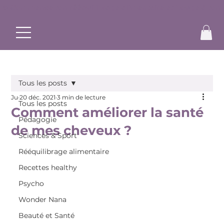
✨ Commence ton rééquilibrage alimentaire et bouge à ton r
Tous les posts
Ju
20 déc. 2021
3 min de lecture
Tous les posts
Comment améliorer la santé
Pédagogie
de mes cheveux ?
Sciences & Sport
Rééquilibrage alimentaire
Recettes healthy
Psycho
Wonder Nana
Beauté et Santé