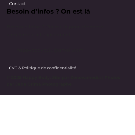
Contact
Besoin d’infos ? On est là
Besoin d’infos ? On est là pour répondre
simplement et rapidement.
happybodybyju@gmail.com
CVG & Politique de confidentialité
© 2025 Happy Body. Site par
Zenovamedia
| Photos
par Jade Grima Photographe