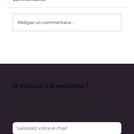
Rédigez un commentaire...
Huiles Essentielles Et Troubles
Digestifs : Mon Protocole Anti-
Inflammatoire
Je m'inscris à la newsletter !
Reçois chaque semaine mes conseils
exclusifs pour apaiser ta digestion, manger
sain et retrouver ton équilibre.