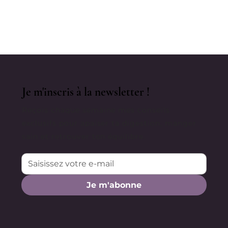
"C'est Dans Votre Tête" : Sexisme
Médical, Psychosomatique Et
Inflammation Chronique
Je m'inscris à la newsletter !
Reçois chaque semaine mes conseils
exclusifs pour apaiser ta digestion, manger
sain et retrouver ton équilibre.
Je m'abonne