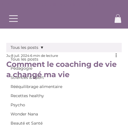
✨ Commence ton rééquilibrage alimentaire et bouge à ton r
Tous les posts
Ju
8 juil. 2024
6 min de lecture
Tous les posts
Comment le coaching de vie
Pédagogie
a changé ma vie
Sciences & Sport
Rééquilibrage alimentaire
Recettes healthy
Psycho
Wonder Nana
Beauté et Santé