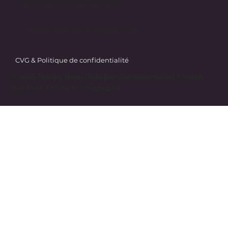
simplement et rapidement.
happybodybyju@gmail.com
CVG & Politique de confidentialité
© 2025 Happy Body. Site par
Zenovamedia
| Photos
par Jade Grima Photographe