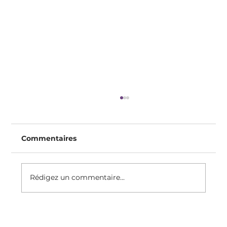
Commentaires
Rédigez un commentaire...
Recette Du Clafoutis Protéiné, Sans
Sucre Raffiné, Sans Gluten, Sans