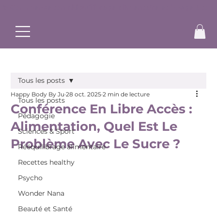
✨ Commence ton rééquilibrage alimentaire et bouge à ton r
Tous les posts
Happy Body By Ju
28 oct. 2025
2 min de lecture
Tous les posts
Conférence En Libre Accès :
Pédagogie
Alimentation, Quel Est Le
Sciences & Sport
Problème Avec Le Sucre ?
Rééquilibrage alimentaire
Recettes healthy
Psycho
Wonder Nana
Beauté et Santé