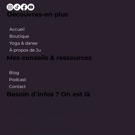
Découvres-en plus
Accueil
Boutique
Yoga & danse
À propos de Ju
Mes conseils & ressources
Blog
Podcast
Contact
Besoin d’infos ? On est là
Besoin d’infos ? On est là pour répondre
simplement et rapidement.
happybodybyju@gmail.com