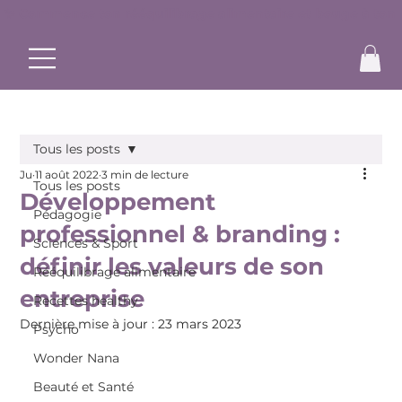
✨ Commence ton rééquilibrage alimentaire et bouge à ton r
Tous les posts
Ju
11 août 2022
3 min de lecture
Tous les posts
Développement
Pédagogie
professionnel & branding :
Sciences & Sport
définir les valeurs de son
Rééquilibrage alimentaire
entreprise
Recettes healthy
Dernière mise à jour :
23 mars 2023
Psycho
Wonder Nana
Beauté et Santé