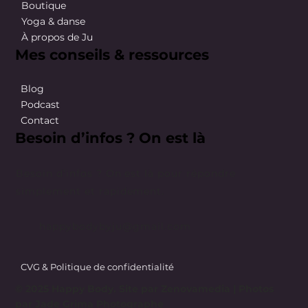
Boutique
Yoga & danse
À propos de Ju
Mes conseils & ressources
Blog
Podcast
Contact
Besoin d’infos ? On est là
Besoin d’infos ? On est là pour répondre
simplement et rapidement.
happybodybyju@gmail.com
CVG & Politique de confidentialité
© 2025 Happy Body. Site par
Zenovamedia
| Photos
par Jade Grima Photographe