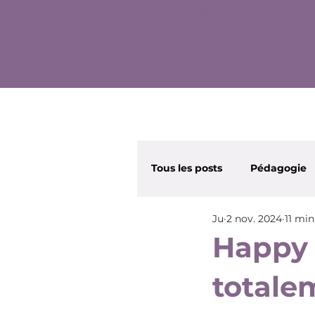
✨ Commence ton rééquilibrage alimentaire et 
Tous les posts
Pédagogie
Ju
2 nov. 2024
11 min
Wonder Nana
Beauté
Happy 
totale