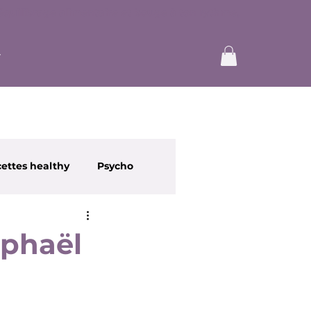
ettes healthy
Psycho
aphaël