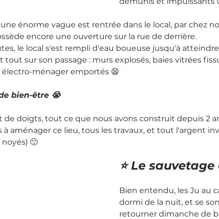
démunis et impuissants 
ne énorme vague est rentrée dans le local, par chez not
ossède encore une ouverture sur la rue de derrière.
s, le local s'est rempli d'eau boueuse jusqu'à atteindre
 tout sur son passage : murs explosés, baies vitrées fiss
ls électro-ménager emportés 😫
 de bien-être 😭
de doigts, tout ce que nous avons construit depuis 2 an
à aménager ce lieu, tous les travaux, et tout l'argent inve
 noyés) 🙁
⭐️ Le sauvetage
Bien entendu, les Ju au c
dormi de la nuit, et se so
retourner dimanche de b