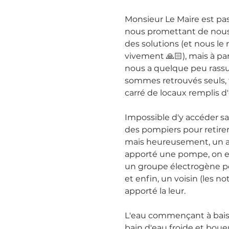
Monsieur Le Maire est pas
nous promettant de nous 
des solutions (et nous le
vivement 🙏🏻), mais à part
nous a quelque peu rassu
sommes retrouvés seuls,
carré de locaux remplis d
Impossible d'y accéder sa
des pompiers pour retirer 
mais heureusement, un a
apporté une pompe, on es
un groupe électrogène po
et enfin, un voisin (les no
apporté la leur.
L'eau commençant à baisser
bain d'eau froide et boue