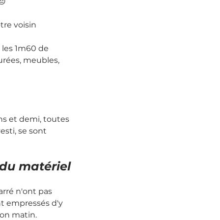
😔
re voisin 
 les 1m60 de 
urées, meubles, 
s et demi, toutes 
sti, se sont 
 du matériel
arré n'ont pas 
nt empressés d'y 
on matin.