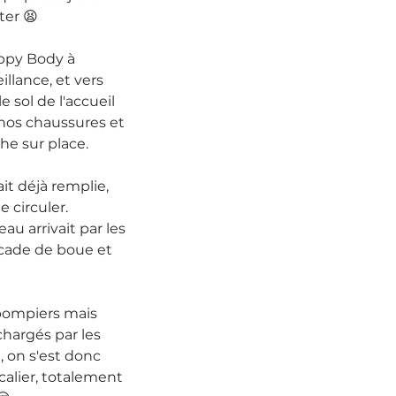
ter 😫
appy Body à 
illance, et vers 
e sol de l'accueil 
é nos chaussures et 
he sur place.
it déjà remplie, 
 circuler.
eau arrivait par les 
cade de boue et 
pompiers mais 
chargés par les 
, on s'est donc 
calier, totalement 