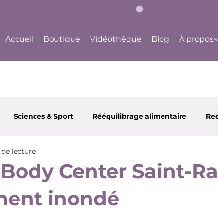
bouge à ton rythme, dès aujourd'hui !
Accueil
Boutique
Vidéothèque
Blog
À propos
Sciences & Sport
Rééquilibrage alimentaire
Rec
 de lecture
 et Santé
Partenaires
Happy Body Center
Ju
Body Center Saint-R
ment inondé