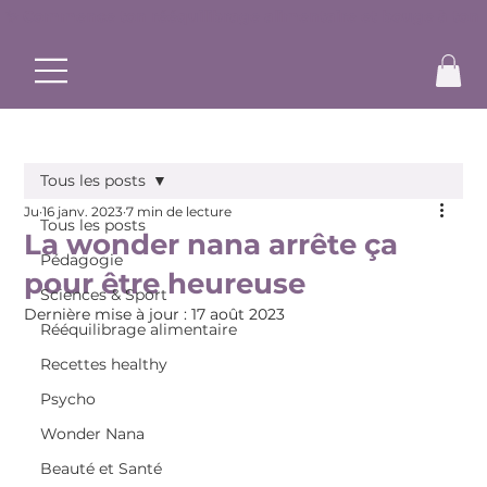
✨ Commence ton rééquilibrage alimentaire et bouge à ton r
Tous les posts
Ju
16 janv. 2023
7 min de lecture
Tous les posts
La wonder nana arrête ça
Pédagogie
pour être heureuse
Sciences & Sport
Dernière mise à jour :
17 août 2023
Rééquilibrage alimentaire
Recettes healthy
Psycho
Wonder Nana
Beauté et Santé