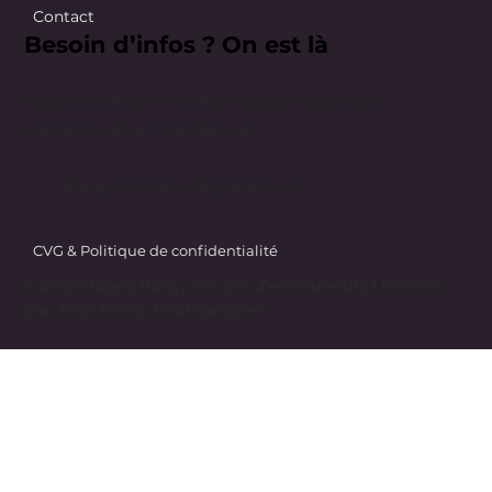
Contact
Besoin d’infos ? On est là
Besoin d’infos ? On est là pour répondre
simplement et rapidement.
happybodybyju@gmail.com
CVG & Politique de confidentialité
© 2025 Happy Body. Site par
Zenovamedia
| Photos
par Jade Grima Photographe