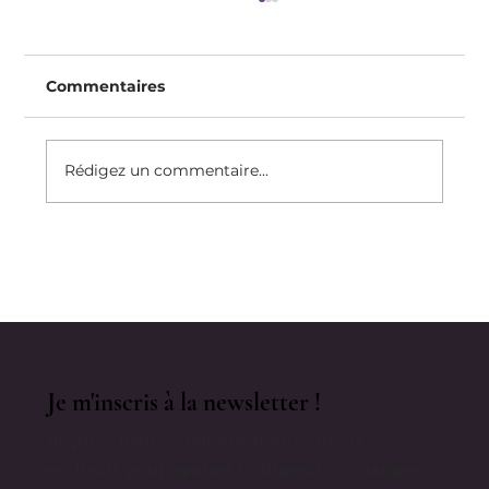
Commentaires
Rédigez un commentaire...
S'occuper De Son Psoas Pour
Diminuer La Cellulite
Je m'inscris à la newsletter !
Reçois chaque semaine mes conseils
exclusifs pour apaiser ta digestion, manger