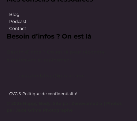
Blog
Podcast
Contact
Besoin d’infos ? On est là
Besoin d’infos ? On est là pour répondre
simplement et rapidement.
happybodybyju@gmail.com
CVG & Politique de confidentialité
© 2025 Happy Body. Site par
Zenovamedia
| Photos
par Jade Grima Photographe