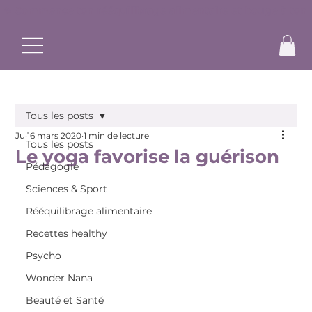
✨ Commence ton rééquilibrage alimentaire et bouge à ton r
Tous les posts
Ju
16 mars 2020
1 min de lecture
Tous les posts
Le yoga favorise la guérison
Pédagogie
Sciences & Sport
Rééquilibrage alimentaire
Recettes healthy
Psycho
Wonder Nana
Beauté et Santé