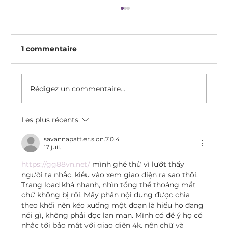
1 commentaire
Rédigez un commentaire...
Les plus récents
"C'est Dans Votre Tête" : Sexisme
Médical, Psychosomatique Et
savannapatt.er.s.on.7.0.4
17 juil.
Inflammation Chronique
https://gg88vn.net/
 mình ghé thử vì lướt thấy 
người ta nhắc, kiểu vào xem giao diện ra sao thôi. 
Trang load khá nhanh, nhìn tổng thể thoáng mắt 
chứ không bị rối. Mấy phần nội dung được chia 
theo khối nên kéo xuống một đoạn là hiểu họ đang 
nói gì, không phải đọc lan man. Mình có để ý họ có 
nhắc tới bảo mật với giao diện 4k, nên chữ và 