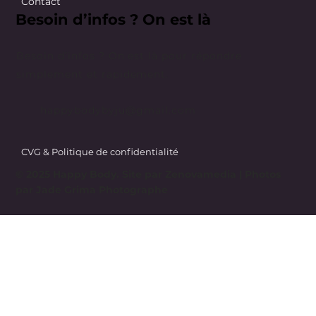
Contact
Besoin d’infos ? On est là
Besoin d’infos ? On est là pour répondre
simplement et rapidement.
happybodybyju@gmail.com
CVG & Politique de confidentialité
© 2025 Happy Body. Site par
Zenovamedia
| Photos
par Jade Grima Photographe