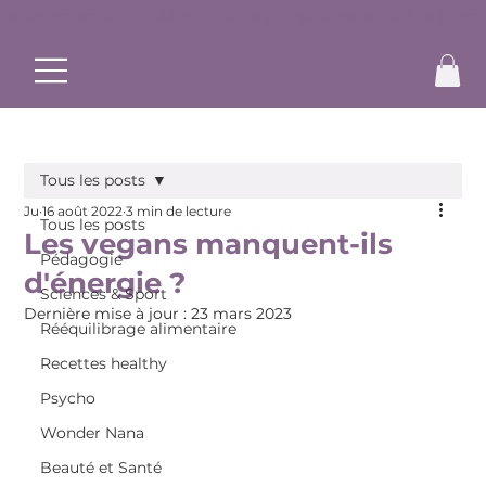
✨ Commence ton rééquilibrage alimentaire et bouge à ton r
Tous les posts
Ju
16 août 2022
3 min de lecture
Tous les posts
Les vegans manquent-ils
Pédagogie
d'énergie ?
Sciences & Sport
Dernière mise à jour :
23 mars 2023
Rééquilibrage alimentaire
Recettes healthy
Psycho
Wonder Nana
Beauté et Santé