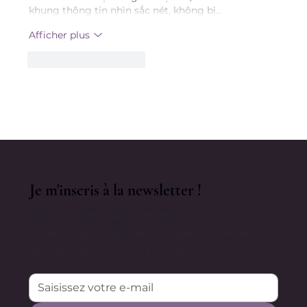
khung thông tin nhìn sắc nét, không bị…
Afficher plus
J'aime
Répondre
Je m'inscris à la newsletter !
Reçois chaque semaine mes conseils
exclusifs pour apaiser ta digestion, manger
sain et retrouver ton équilibre.