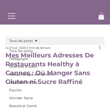
✨ Commence ton rééquilibrage alimentaire et bouge à ton r
Tous les posts
Ju
21 juil. 2025
3 min de lecture
Tous les posts
Mes Meilleurs Adresses De
Pédagogie
Restaurants Healthy à
Sciences & Sport
Cannes : Où Manger Sans
Rééquilibrage alimentaire
Gluten ni Sucre Raffiné
Recettes healthy
Psycho
Wonder Nana
Beauté et Santé