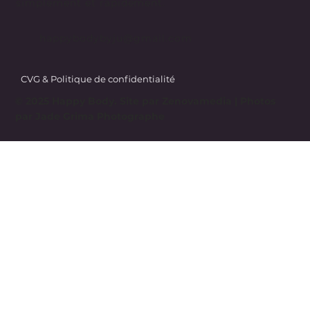
simplement et rapidement.
happybodybyju@gmail.com
CVG & Politique de confidentialité
© 2025 Happy Body. Site par
Zenovamedia
| Photos
par Jade Grima Photographe