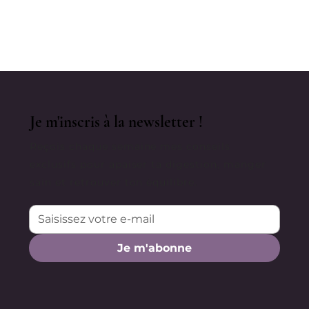
Recette Du Clafoutis Protéiné, Sans
Sucre Raffiné, Sans Gluten, Sans
lactose, à IG Bas
Je m'inscris à la newsletter !
Reçois chaque semaine mes conseils
exclusifs pour apaiser ta digestion, manger
sain et retrouver ton équilibre.
Je m'abonne