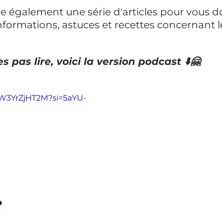
e également une série d'articles pour vous d
ormations, astuces et recettes concernant le
es pas lire, voici la version podcast ⬇️🤗
/tW3YrZjHT2M?si=5aYU-
?