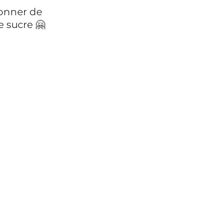
onner de 
 sucre 🤗