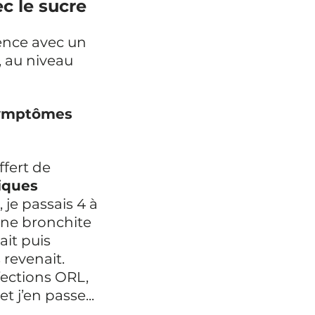
c le sucre
nce avec un 
 au niveau 
ymptômes 
ffert de 
iques
 je passais 4 à 
une bronchite 
it puis 
 revenait.
fections ORL, 
et j’en passe...