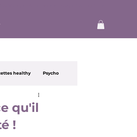
ettes healthy
Psycho
e qu'il
é !