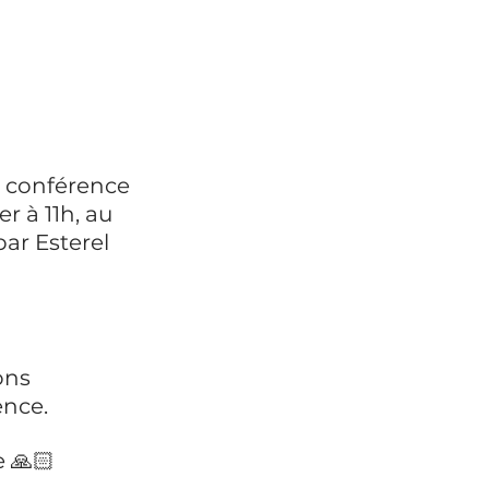
a conférence 
r à 11h, au 
ar Esterel 
ons 
ence.
e 🙏🏻