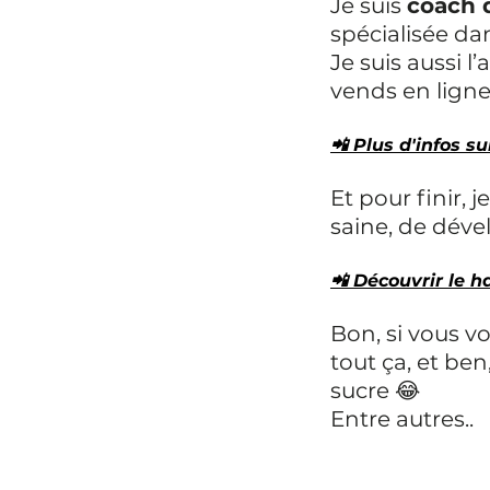
Je suis 
coach d
spécialisée dan
Je suis aussi l
vends en ligne
📲 Plus d'infos su
Et pour finir, j
saine, de dév
📲 Découvrir le h
Bon, si vous v
tout ça, et be
sucre 😂
Entre autres..