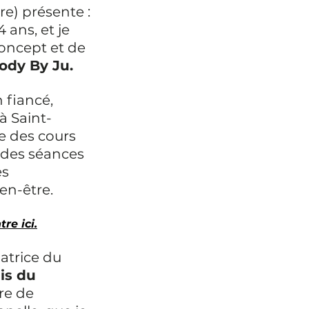
re) présente : 
4 ans, et je 
concept et de
ody By Ju.
 fiancé, 
 Saint-
e des cours 
i des séances 
s 
en-être.
tre ici.
atrice du 
s du 
re de 