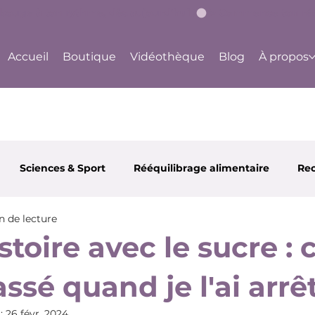
bouge à ton rythme, dès aujourd'hui !
Accueil
Boutique
Vidéothèque
Blog
À propos
Sciences & Sport
Rééquilibrage alimentaire
Rec
n de lecture
 et Santé
Partenaires
Happy Body Center
Ju
toire avec le sucre : c
assé quand je l'ai arrêt
 :
26 févr. 2024