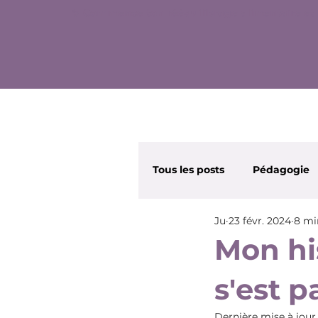
✨ Commence ton rééquilibrage alimentaire et 
Tous les posts
Pédagogie
Ju
23 févr. 2024
8 mi
Wonder Nana
Beauté
Mon his
s'est p
Dernière mise à jour