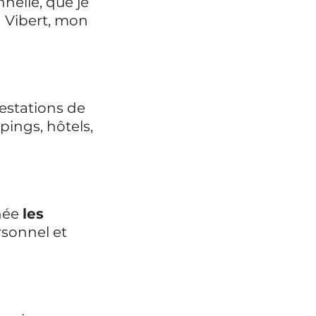
nelle, que je 
 Vibert, mon 
estations de 
pings, hôtels, 
née 
les 
sonnel et 