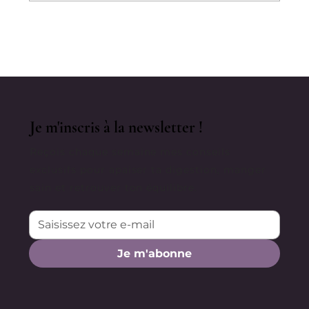
"C'est Dans Votre Tête" : Sexisme
Médical, Psychosomatique Et
Inflammation Chronique
Je m'inscris à la newsletter !
Reçois chaque semaine mes conseils
exclusifs pour apaiser ta digestion, manger
sain et retrouver ton équilibre.
Je m'abonne