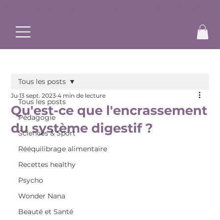
✨ Commence ton rééquilibrage alimentaire et bouge à ton r
Tous les posts
Ju
13 sept. 2023
4 min de lecture
Tous les posts
Qu'est-ce que l'encrassement
Pédagogie
du système digestif ?
Sciences & Sport
Rééquilibrage alimentaire
Recettes healthy
Psycho
Wonder Nana
Beauté et Santé