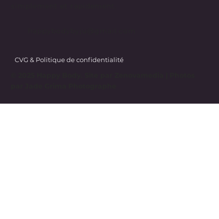
simplement et rapidement.
happybodybyju@gmail.com
CVG & Politique de confidentialité
© 2025 Happy Body. Site par
Zenovamedia
| Photos
par Jade Grima Photographe