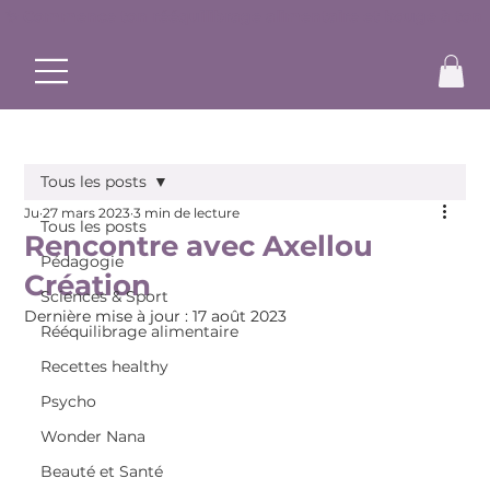
✨ Commence ton rééquilibrage alimentaire et bouge à ton r
Tous les posts
Ju
27 mars 2023
3 min de lecture
Tous les posts
Rencontre avec Axellou
Pédagogie
Création
Sciences & Sport
Dernière mise à jour :
17 août 2023
Rééquilibrage alimentaire
Recettes healthy
Psycho
Wonder Nana
Beauté et Santé