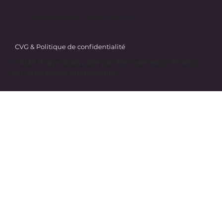
happybodybyju@gmail.com
CVG & Politique de confidentialité
© 2025 Happy Body. Site par
Zenovamedia
| Photos
par Jade Grima Photographe