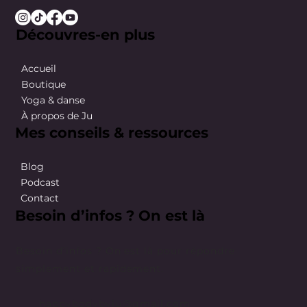
Découvres-en plus
Accueil
Boutique
Yoga & danse
À propos de Ju
Mes conseils & ressources
Blog
Podcast
Contact
Besoin d’infos ? On est là
Besoin d’infos ? On est là pour répondre
simplement et rapidement.
happybodybyju@gmail.com