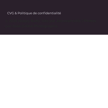
CVG & Politique de confidentialité
© 2025 Happy Body. Site par
Zenovamedia
| Photos
par Jade Grima Photographe