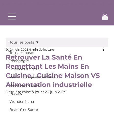
✨ Commence ton rééquilibrage alimentaire et bouge à ton r
Tous les posts
Ju
24 juin 2025
4 min de lecture
Tous les posts
Retrouver La Santé En
Pédagogie
Remettant Les Mains En
Sciences & Sport
Cuisine : Cuisine Maison VS
Rééquilibrage alimentaire
Alimentation industrielle
Recettes healthy
Dernière mise à jour :
26 juin 2025
Psycho
Wonder Nana
Beauté et Santé