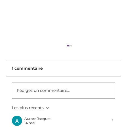
1 commentaire
Rédigez un commentaire...
Les plus récents
Programmer son cerveau à mieux
manger avec cet audio d'auto-
Aurore Jacquet
14 mai
suggestion 🧠 🎧 😋