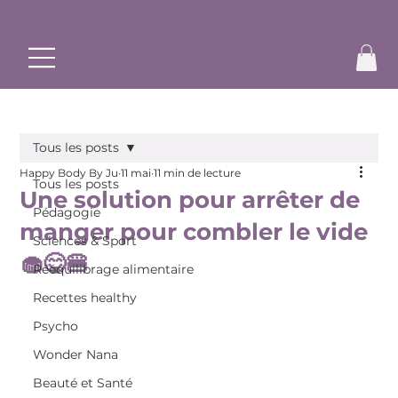
✨ Commence ton rééquilibrage alimentaire et bouge à ton r
Tous les posts
Happy Body By Ju
11 mai
11 min de lecture
Tous les posts
Une solution pour arrêter de
Pédagogie
manger pour combler le vide
Sciences & Sport
🧁😋🍔
Rééquilibrage alimentaire
Recettes healthy
Psycho
Wonder Nana
Beauté et Santé