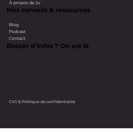
À propos de Ju
Mes conseils & ressources
Blog
Podcast
Contact
Besoin d’infos ? On est là
Besoin d’infos ? On est là pour répondre
simplement et rapidement.
happybodybyju@gmail.com
CVG & Politique de confidentialité
© 2025 Happy Body. Site par
Zenovamedia
| Photos
par Jade Grima Photographe