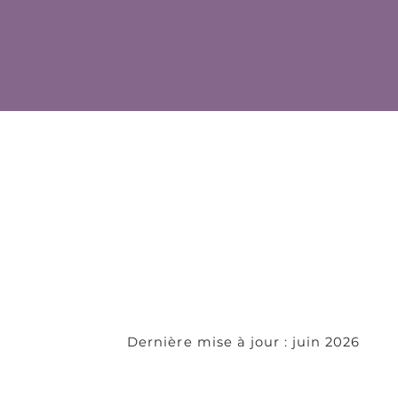
✨ Commence ton rééquilibrage alimentaire et 
CVG & Politiq
Conditions Gé
Vente — Happ
Dernière mise à jour : juin 2026