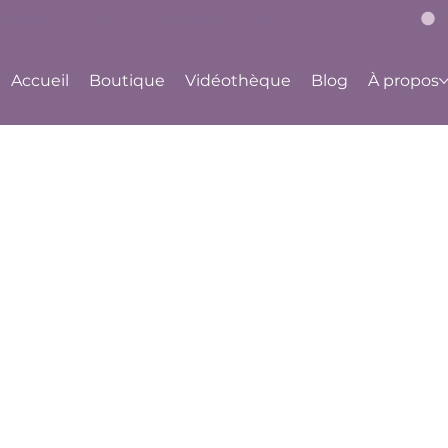
bouge à ton rythme, dès aujourd'hui !
Accueil
Boutique
Vidéothèque
Blog
À propos
ue de confidentialit
nérales d'Utilisation
y Body By Ju