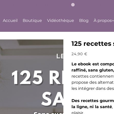
bouge à ton rythme, dès aujourd'hui !
Accueil
Boutique
Vidéothèque
Blog
À propos
125 recettes
Prix
24,90 €
Le ebook est compos
raffiné, sans gluten
recettes contiennent 
propose des alternat
les intégrer dans des
Des recettes gourma
la ligne, ni la santé
plaisir.