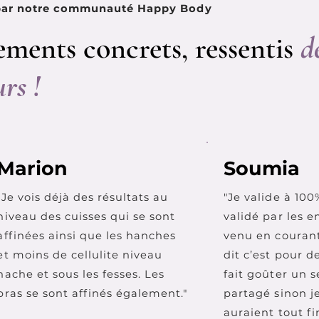
 par notre communauté Happy Body
ments concrets, ressentis
d
rs !
Marion
Soumia
"Je vois déjà des résultats au
"Je valide à 10
niveau des cuisses qui se sont
validé par les e
affinées ainsi que les hanches
venu en courant
et moins de cellulite niveau
dit c’est pour d
hache et sous les fesses. Les
fait goûter un s
bras se sont affinés également."
partagé sinon je
auraient tout fi