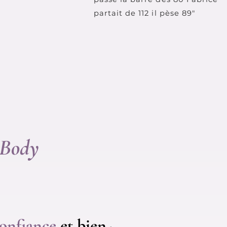
partait de 112 il pèse 89"
 Body
onfiance
et bien-