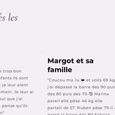
ès les
Margot et sa
famille
0% trop bon
nfants ils sont
"Coucou ma Ju ❤️ et voila 69 kg
 je leur aient
j’ai dépassé la barre des 90 pui
emain. Je leur ai
des 80 puis des 70 🥰 Marina
eul que j’ai
pareil elle pèse 46 kg elle
 pense qu’ils
partait de 57. Ruben pèse 79 il 
ni"
passé la barre des 80 Fabrice