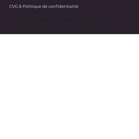
CVG & Politique de confidentialité
© 2025 Happy Body. Site par
Zenovamedia
| Photos
par Jade Grima Photographe