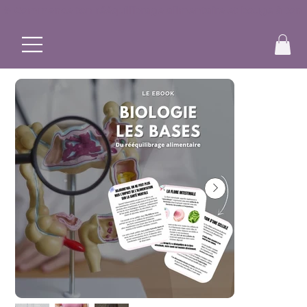
✨ Commence ton rééquilibrage alimentaire et bouge à ton r