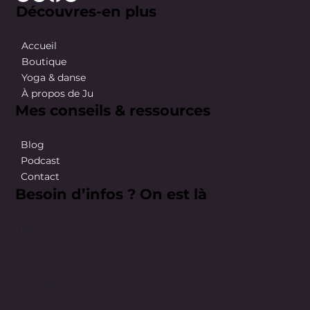
Découvres-en plus
Accueil
Boutique
Yoga & danse
À propos de Ju
Mes conseils & ressources
Blog
Podcast
Contact
Besoin d’infos ? On est là
Besoin d’infos ? On est là pour répondre
simplement et rapidement.
happybodybyju@gmail.com