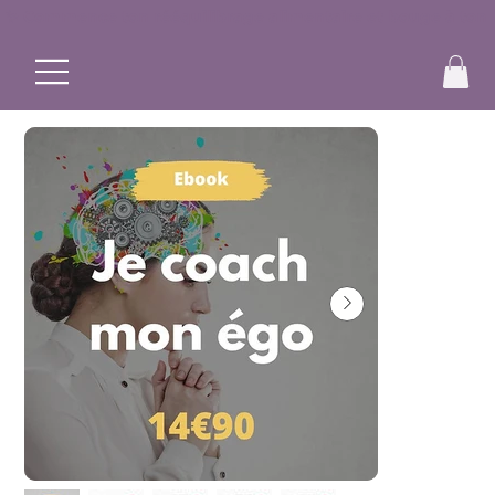
✨ Commence ton rééquilibrage alimentaire et bouge à ton r