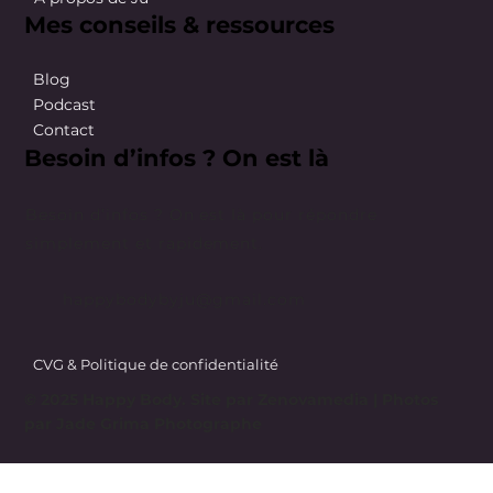
Mes conseils & ressources
Blog
Podcast
Contact
Besoin d’infos ? On est là
Besoin d’infos ? On est là pour répondre
simplement et rapidement.
happybodybyju@gmail.com
CVG & Politique de confidentialité
© 2025 Happy Body. Site par
Zenovamedia
| Photos
par Jade Grima Photographe