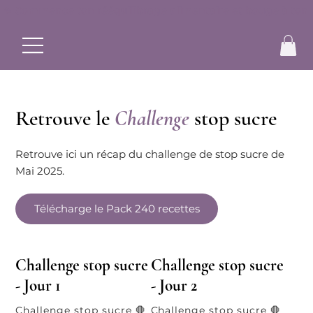
✨ Commence ton rééquilibrage alimentaire et bouge à ton r
Retrouve le
Challenge
stop sucre
Retrouve ici un récap du challenge de stop sucre de
Mai 2025.
Télécharge le Pack 240 recettes
Challenge stop sucre
Challenge stop sucre
- Jour 1
- Jour 2
Challenge stop sucre 🛑
Challenge stop sucre 🛑