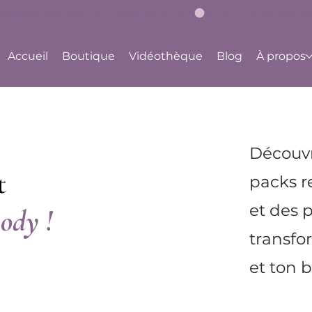
bouge à ton rythme, dès aujourd'hui !
Accueil
Boutique
Vidéothèque
Blog
À propos
Découvr
t
packs r
et des 
ody !
transfo
et ton b