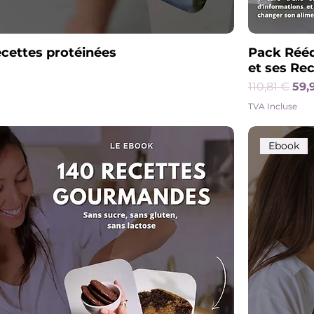
ecettes protéinées
Pack Rééq
et ses Re
Prix origin
Pri
110,81 €
59,
TVA Incluse
Ebook