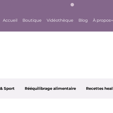
bouge à ton rythme, dès aujourd'hui !
Accueil
Boutique
Vidéothèque
Blog
À propos
 & Sport
Rééquilibrage alimentaire
Recettes hea
appy Body Center
Ju