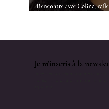
Rencontre avec Coline, refle
énergéticienne et formatrice
Je m'inscris à la newslet
Reçois chaque semaine mes conseils
apaiser ta digestion, manger sain et
équilibre.