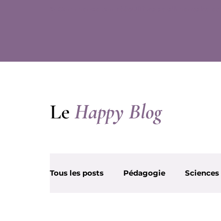
✨ Commence ton rééquilibrage alimentaire et 
Le
Happy Blog
Tous les posts
Pédagogie
Sciences
Partenaires
Beauté et Santé
Partenaires
H