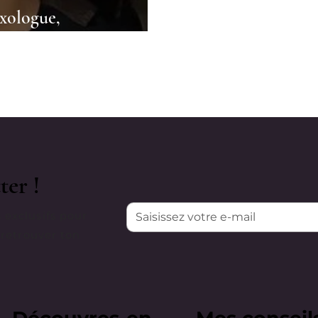
xologue,
ter !
 exclusifs pour
 retrouver ton