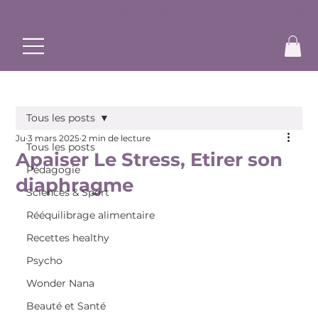
✨ Commence ton rééquilibrage alimentaire et bouge à ton r
Tous les posts
Ju
3 mars 2025
2 min de lecture
Tous les posts
Apaiser Le Stress, Etirer son
Pédagogie
diaphragme
Sciences & Sport
Rééquilibrage alimentaire
Recettes healthy
Psycho
Wonder Nana
Beauté et Santé