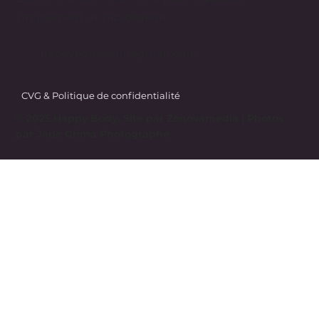
simplement et rapidement.
happybodybyju@gmail.com
CVG & Politique de confidentialité
© 2025 Happy Body. Site par
Zenovamedia
| Photos
par Jade Grima Photographe