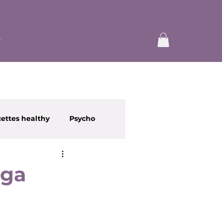
ettes healthy
Psycho
oga