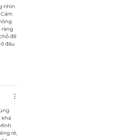
g nhìn 
. Cảm 
không 
 ràng 
 chỗ để 
ở đâu 
dùng 
 khá 
Mình 
êng rẽ, 