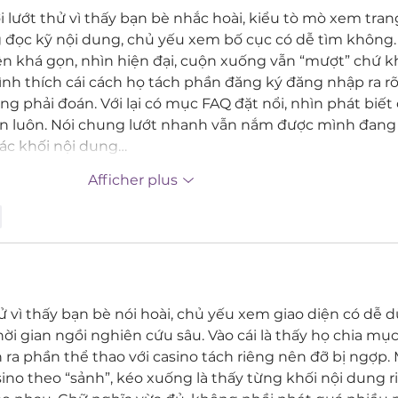
 lướt thử vì thấy bạn bè nhắc hoài, kiểu tò mò xem tran
g đọc kỹ nội dung, chủ yếu xem bố cục có dễ tìm không
diện khá gọn, nhìn hiện đại, cuộn xuống vẫn “mượt” chứ 
nh thích cái cách họ tách phần đăng ký đăng nhập ra rõ
g phải đoán. Với lại có mục FAQ đặt nổi, nhìn phát biết
n luôn. Nói chung lướt nhanh vẫn nắm được mình đang 
 các khối nội dung…
Afficher plus
e
 vì thấy bạn bè nói hoài, chủ yếu xem giao diện có dễ 
i gian ngồi nghiên cứu sâu. Vào cái là thấy họ chia mục
 ra phần thể thao với casino tách riêng nên đỡ bị ngợp. 
sino theo “sảnh”, kéo xuống là thấy từng khối nội dung ri