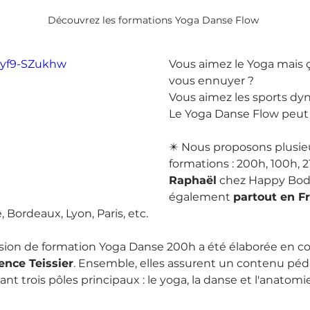
Découvrez les formations Yoga Danse Flow 
/Byf9-SZukhw
Vous aimez le Yoga mais ç
vous ennuyer ?
Vous aimez les sports dy
Le Yoga Danse Flow peut 
✴️ Nous proposons plusie
formations : 200h, 100h, 21h
Raphaël
 chez Happy Bod
également 
partout en F
, Bordeaux, Lyon, Paris, etc.
ssion de formation Yoga Danse 200h a été élaborée en co
nce Teissier
. Ensemble, elles assurent un contenu pé
 trois pôles principaux : le yoga, la danse et l'anatomi