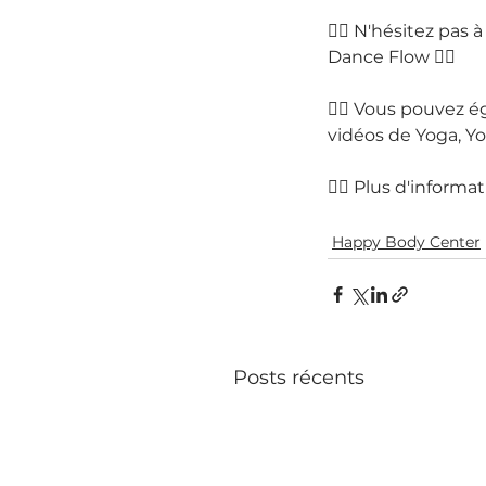
👉🏻 N'hésitez pas à 
Dance Flow 👆🏼
👉🏻 Vous pouvez 
vidéos de Yoga, Yo
👉🏻 Plus d'informat
Happy Body Center
Posts récents