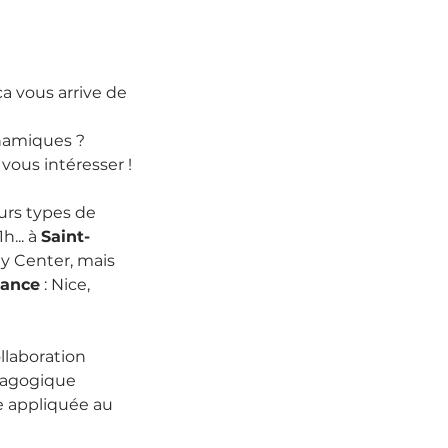
a vous arrive de 
namiques ?
vous intéresser !
urs types de 
... à 
Saint-
y Center, mais 
rance
 : Nice, 
llaboration 
dagogique 
e appliquée au 