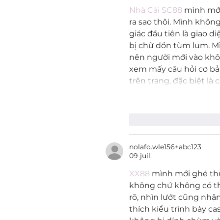
Nhà Cái SC88
 mình mới
ra sao thôi. Mình khôn
giác đầu tiên là giao 
bị chữ dồn tùm lum. Mì
nên người mới vào khôn
xem mấy câu hỏi cơ bả
trên trang, đặc biệt là
J'aime
Répondr
nolafo.wle156+abc123
09 juil.
XX88
 mình mới ghé thử
không chứ không có thờ
rõ, nhìn lướt cũng nhận
thích kiểu trình bày ca