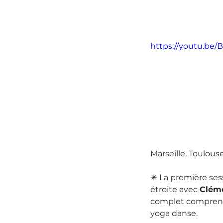
https://youtu.be
Marseille, Toulouse
✴️ La première se
étroite avec 
Cléme
complet comprenant
yoga danse.