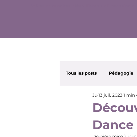
✨ Commence ton rééquilibrage alimentaire et 
Tous les posts
Pédagogie
Ju
13 juil. 2023
1 min 
Wonder Nana
Beauté
Découv
Dance
Dernière mise à jour