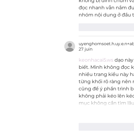
không bị dính chùm và
đọc nhanh vẫn nắm được
nhóm nội dung ở đầu t
J'aime
Répondr
uyenghomsoet.h.uy.e.n+a
27 juin
keonhacai5.ws
 dạo này
biết. Mình không đọc k
nhiều trang kiểu này ha
từng khối rõ ràng nên 
cũng để ý phần trình b
không phải kéo lên kéo
mục không cần tìm lâu
J'aime
Répondr