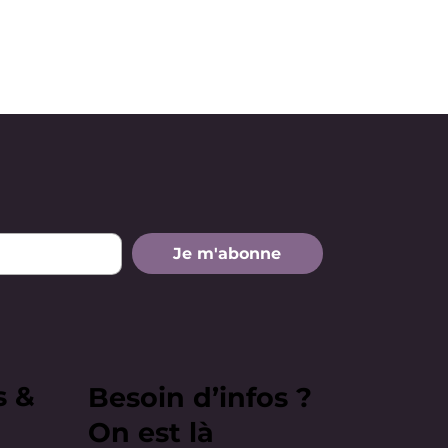
Je m'abonne
s &
Besoin d’infos ?
On est là