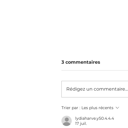
3 commentaires
Rédigez un commentaire...
Que Se Passe-t-il Depu
Trier par :
Les plus récents
La Fermeture Pour Mo
lydiaharve.y50.4.4.4
17 juil.