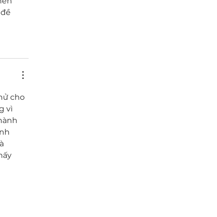
nên 
 đề 
hử cho 
 vì 
thành 
nh 
à 
mấy 