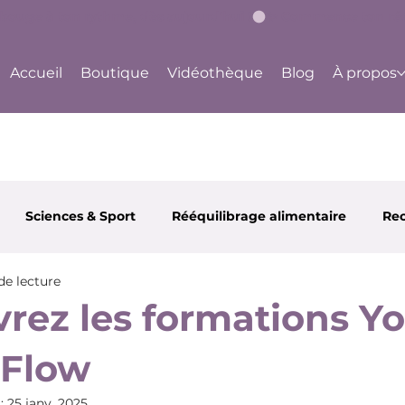
bouge à ton rythme, dès aujourd'hui !
Accueil
Boutique
Vidéothèque
Blog
À propos
Sciences & Sport
Rééquilibrage alimentaire
Rec
de lecture
 et Santé
Partenaires
Happy Body Center
Ju
rez les formations Y
 Flow
 :
25 janv. 2025