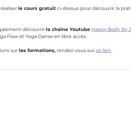
réaliser 
le cours gratuit
 ci-dessus pour découvrir la pra
également découvrir 
la chaîne Youtube
Happy Body By 
ga Flow et Yoga Danse en libre accès.
ions sur 
les formations,
 rendez-vous sur 
ce lien.