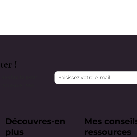
ter !
 exclusifs pour
 retrouver ton
Découvres-en
Mes conseil
plus
ressources