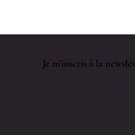
Je m'inscris à la newslet
Reçois chaque semaine mes conseils
apaiser ta digestion, manger sain et
équilibre.