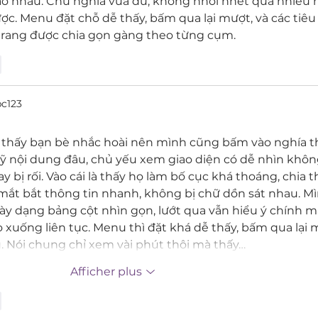
o nhau. Chữ nghĩa vừa đủ, không nhồi nhét quá nhiều 
. Menu đặt chỗ dễ thấy, bấm qua lại mượt, và các tiêu
rang được chia gọn gàng theo từng cụm.
e
bc123
 thấy bạn bè nhắc hoài nên mình cũng bấm vào nghía t
ỹ nội dung đâu, chủ yếu xem giao diện có dễ nhìn không
y bị rối. Vào cái là thấy họ làm bố cục khá thoáng, chia 
mắt bắt thông tin nhanh, không bị chữ dồn sát nhau. Mì
ày dạng bảng cột nhìn gọn, lướt qua vẫn hiểu ý chính m
 xuống liên tục. Menu thì đặt khá dễ thấy, bấm qua lại 
. Nói chung chỉ xem vài phút thôi mà thấy…
Afficher plus
e