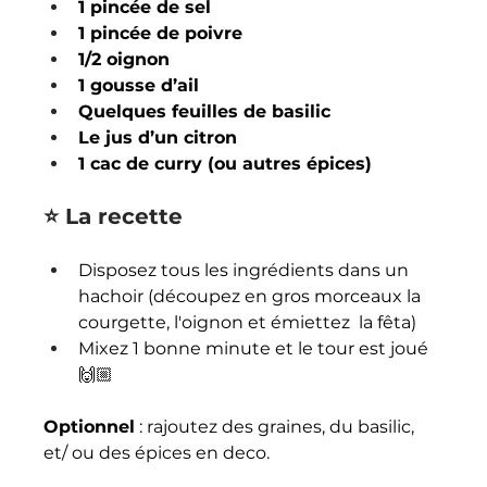
1 pincée de sel
1 pincée de poivre
1/2 oignon
1 gousse d’ail
Quelques feuilles de basilic
Le jus d’un citron
1 cac de curry (ou autres épices)
⭐️ La recette
Disposez tous les ingrédients dans un 
hachoir (découpez en gros morceaux la 
courgette, l'oignon et émiettez  la fêta)
Mixez 1 bonne minute et le tour est joué 
🙌🏼
Optionnel
 : rajoutez des graines, du basilic, 
et/ ou des épices en deco.