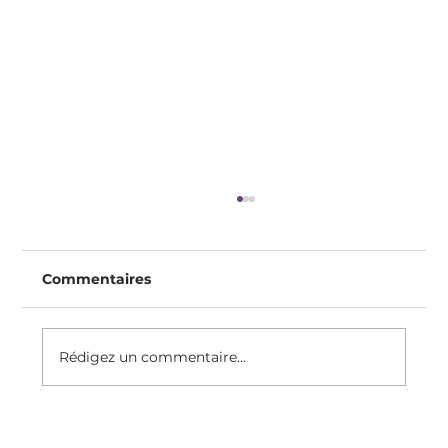
Commentaires
Rédigez un commentaire...
Recette Du Clafoutis Protéiné, Sans