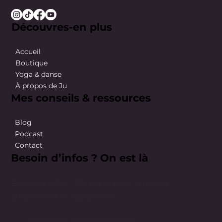
Découvres-en plus
Accueil
Boutique
Yoga & danse
À propos de Ju
Mes conseils & ressources
Blog
Podcast
Contact
Besoin d’infos ? On est là
Besoin d’infos ? On est là pour répondre
simplement et rapidement.
happybodybyju@gmail.com