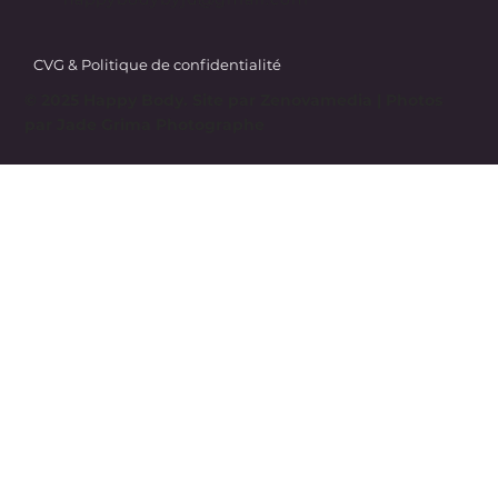
CVG & Politique de confidentialité
© 2025 Happy Body. Site par
Zenovamedia
| Photos
par Jade Grima Photographe