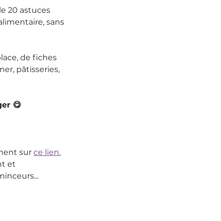
le 20 astuces 
limentaire, sans 
lace, de fiches 
r, pâtisseries, 
ger 😋
ment sur 
ce lien.
t et 
inceurs...