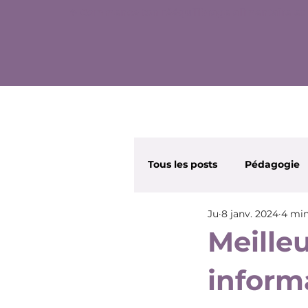
✨ Commence ton rééquilibrage alimentaire et 
Tous les posts
Pédagogie
Ju
8 janv. 2024
4 min
Wonder Nana
Beauté
Meille
inform