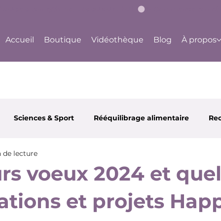
bouge à ton rythme, dès aujourd'hui !
Accueil
Boutique
Vidéothèque
Blog
À propos
Sciences & Sport
Rééquilibrage alimentaire
Rec
 de lecture
 et Santé
Partenaires
Happy Body Center
Ju
urs voeux 2024 et que
ations et projets Hap