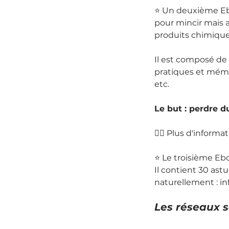
⭐️ Un deuxième E
pour mincir mais 
produits chimiques
Il est composé de 
pratiques et mémo,
etc.
Le but : perdre d
👉🏻 Plus d'inform
⭐️ Le troisième Eb
Il contient 30 ast
naturellement : in
Les réseaux s