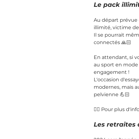
Le pack illimit
Au départ prévue 
illimité, victime 
Il se pourrait mêm
connectés 🙏🏻
En attendant, si v
au sport en mode "
engagement !
L'occasion d'essay
modernes, mais aus
pelvienne 💪🏻
👉🏻 Pour plus d'in
Les retraites 