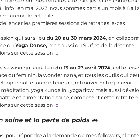
 du lancement des retraites à l'étranges, et on commence
é l'info : en mai 2023, nous sommes partis un mois à Bali 
oureux de cette île.
e lancer les premières sessions de retraites là-bas :
ssion qui aura lieu 
du 20 au 30 mars 2024,
 en collabora
ème du 
Yoga Danse,
 mais aussi du Surf et de la détente.
tions sur cette session
 ici
 session qui aura lieu 
du 13 au 23 avril 2024,
 cette fois-
nce du féminin, la wonder nana, et tous les outils qui pe
opper notre force intérieure, retrouver notre pouvoir d'
 : méditation, yoga kundalini, yoga flow, mais aussi dév
pathie et alimentation saine, composent cette retraite 
tions sur cette session 
ici
n saine et la perte de poids 🥗
, pour répondre à la demande de mes followers, clientes 