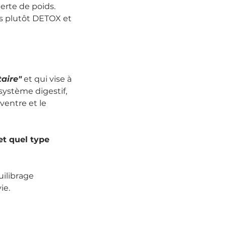
erte de poids.
is plutôt DETOX et 
aire"
 et qui vise à 
ystème digestif, 
ventre et le 
t quel type 
ilibrage 
ie.