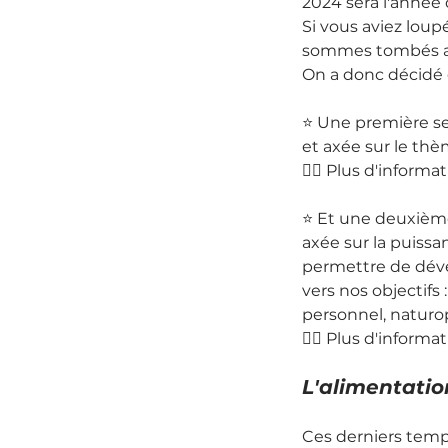
2024 sera l'année
Si vous aviez loup
sommes tombés am
On a donc décidé d
⭐️ Une première se
et axée sur le th
👉🏻 Plus d'informa
⭐️ Et une deuxième
axée sur la puissa
permettre de dével
vers nos objectifs
personnel, naturo
👉🏻 Plus d'informa
L'alimentatio
Ces derniers temps