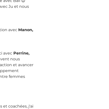
 avec Bali 😍
avec Ju et nous 
tion avec 
Manon,
ci avec
 Perrine,
uvent nous 
action et avancer 
eloppement 
entre femmes 
et coachées, j'ai 