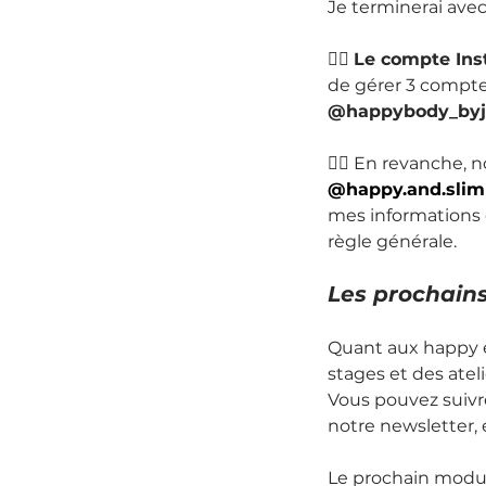
Je terminerai avec
👉🏻 
Le compte In
de gérer 3 compte
@happybody_by
👉🏻 En revanche, 
@
happy.and.sl
im
mes informations c
règle générale.
Les prochain
Quant aux happy 
stages et des atel
Vous pouvez suivr
notre newsletter, 
Le prochain module