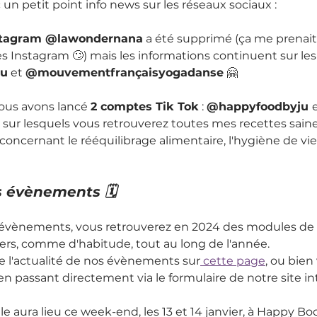
 un petit point info news sur les réseaux sociaux : 
stagram @lawondernana
 a été supprimé (ça me prenai
s Instagram 🙄) mais les informations continuent sur le
ju
 et 
@mouvementfrançaisyogadanse
 🤗
nous avons lancé 
2 comptes Tik Tok
 : 
@happyfoodbyju 
 
sur lesquels vous retrouverez toutes mes recettes saine
oncernant le rééquilibrage alimentaire, l'hygiène de vie 
s évènements 🗓
évènements, vous retrouverez en 2024 des modules de f
iers, comme d'habitude, tout au long de l'année.
e l'actualité de nos évènements sur
 cette page
, ou bien 
en passant directement via le formulaire de notre site in
 aura lieu ce week-end, les 13 et 14 janvier, à Happy Bo