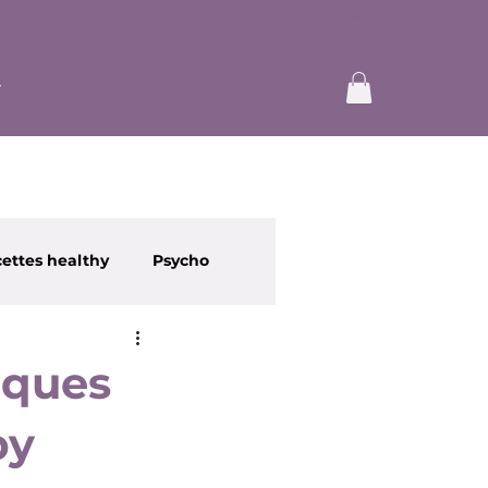
ettes healthy
Psycho
lques
py