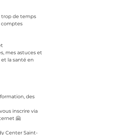
t trop de temps 
s comptes 
et
s, mes astuces et 
et la santé en 
ormation, des 
vous inscrire via 
ternet 🤗
dy Center Saint-