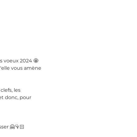
rs voeux 2024 🤩
u'elle vous amène 
lefs, les 
et donc, pour 
sser 🤗👇🏻