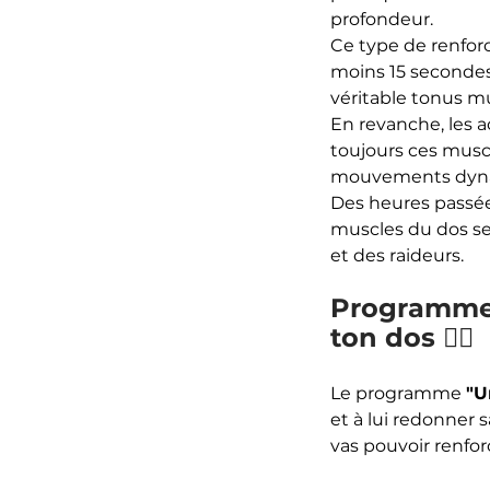
profondeur. 
Ce type de renfor
moins 15 secondes
véritable tonus mu
En revanche, les a
toujours ces musc
mouvements dynami
Des heures passée
muscles du dos se
et des raideurs.
Programme 
ton dos 🧘‍♂️
Le programme 
"U
et à lui redonner 
vas pouvoir renfor