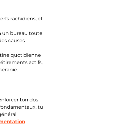
nerfs rachidiens, et 
à un bureau toute 
des causes 
utine quotidienne 
étirements actifs, 
hérapie.
enforcer ton dos 
s fondamentaux, tu 
général.
mentation