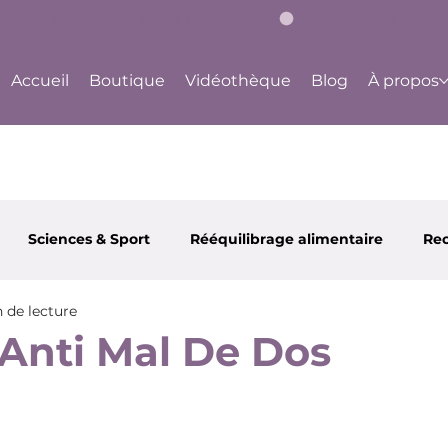
bouge à ton rythme, dès aujourd'hui !
Accueil
Boutique
Vidéothèque
Blog
À propos
Sciences & Sport
Rééquilibrage alimentaire
Rec
 de lecture
 et Santé
Partenaires
Happy Body Center
Ju
 Anti Mal De Dos