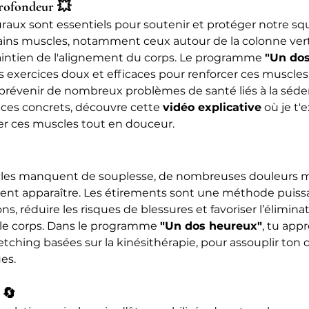
profondeur 💥
aux sont essentiels pour soutenir et protéger notre squ
tains muscles, notamment ceux autour de la colonne vert
maintien de l'alignement du corps. Le programme 
"Un do
s exercices doux et efficaces pour renforcer ces muscles
prévenir de nombreux problèmes de santé liés à la séden
ices concrets, découvre cette 
vidéo explicative
 où je t'
r ces muscles tout en douceur.
les manquent de souplesse, de nombreuses douleurs mu
nt apparaître. Les étirements sont une méthode puiss
ns, réduire les risques de blessures et favoriser l’élimina
le corps. Dans le programme 
"Un dos heureux"
, tu app
tching basées sur la kinésithérapie, pour assouplir ton do
es.
 🔄