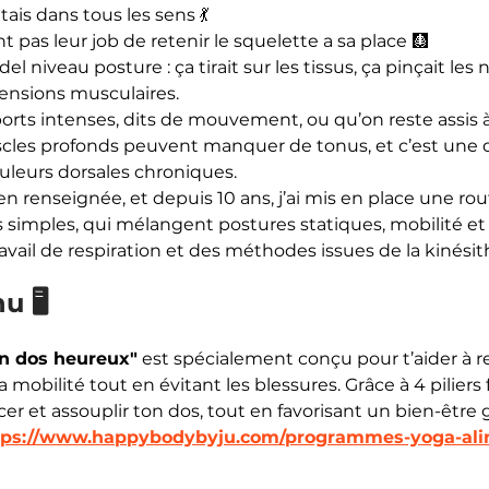
ais dans tous les sens 💃
nt pas leur job de retenir le squelette a sa place 🩻
el niveau posture : ça tirait sur les tissus, ça pinçait les 
tensions musculaires.
orts intenses, dits de mouvement, ou qu’on reste assis 
uscles profonds peuvent manquer de tonus, et c’est une 
uleurs dorsales chroniques.
ien renseignée, et depuis 10 ans, j’ai mis en place une ro
 simples, qui mélangent postures statiques, mobilité et 
travail de respiration et des méthodes issues de la kinésit
 🖥️
n dos heureux"
 est spécialement conçu pour t’aider à r
sa mobilité tout en évitant les blessures. Grâce à 4 pilier
cer et assouplir ton dos, tout en favorisant un bien-être 
tps://www.happybodybyju.com/programmes-yoga-ali