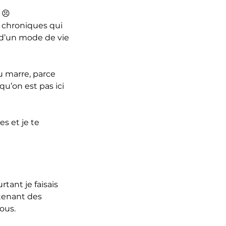
😣 
 chroniques qui 
d’un mode de vie 
u marre, parce 
qu’on est pas ici 
s et je te 
tant je faisais 
tenant des 
ous.