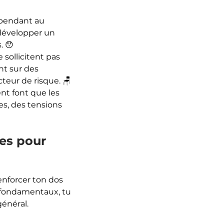
pendant au 
développer un 
. 😯
sollicitent pas 
t sur des 
eur de risque. 🪑 
t font que les 
s, des tensions 
es pour 
enforcer ton dos 
s fondamentaux, tu 
général.