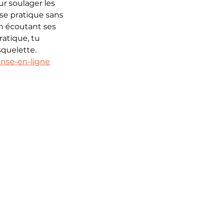
ur soulager les 
se pratique sans 
n écoutant ses 
atique, tu 
squelette.
nse-en-ligne