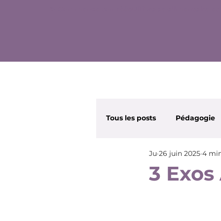
✨ Commence ton rééquilibrage alimentaire et 
Tous les posts
Pédagogie
Ju
26 juin 2025
4 min
Wonder Nana
Beauté
3 Exos