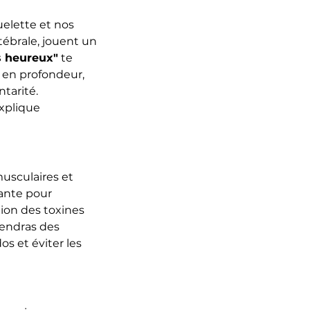
elette et nos 
ébrale, jouent un 
s heureux"
 te 
 en profondeur, 
tarité.
explique 
sculaires et 
ante pour 
tion des toxines 
rendras des 
s et éviter les 