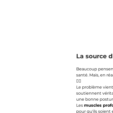
La source d
Beaucoup pensent 
santé. Mais, en réa
🏋️‍♂️ 
Le problème vien
soutiennent vérit
une bonne posture
Les 
muscles prof
pour qu'ils soient 