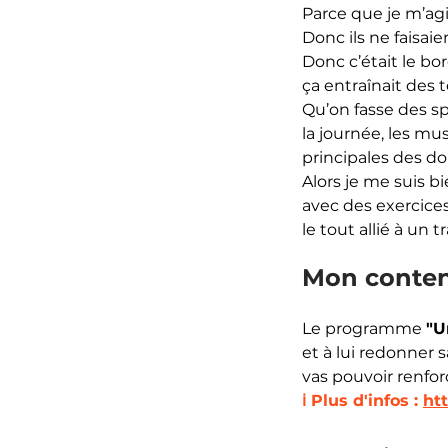
Parce que je m’agit
Donc ils ne faisaie
Donc c’était le bord
ça entraînait des 
Qu’on fasse des sp
la journée, les m
principales des do
Alors je me suis b
avec des exercices
le tout allié à un 
Mon contenu
Le programme 
"U
et à lui redonner 
vas pouvoir renfor
ℹ️ Plus d'infos : 
ht