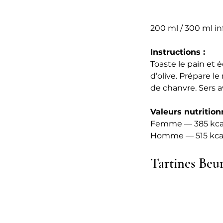
200 ml / 300 ml in
Instructions :
Toaste le pain et é
d’olive. Prépare l
de chanvre. Sers av
Valeurs nutritionn
Femme — 385 kcal •
Homme — 515 kcal • 
Tartines Beu