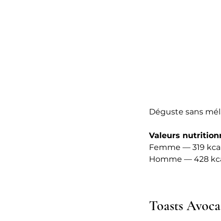
Déguste sans méla
Valeurs nutritionn
Femme — 319 kcal •
Homme — 428 kcal •
Toasts Avoca