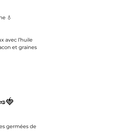
ne 💧
x avec l’huile 
acon et graines 
🥜🍓
nes germées de 