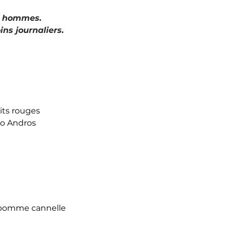
x hommes.
ins journaliers.
uits rouges
oco Andros
 pomme cannelle 