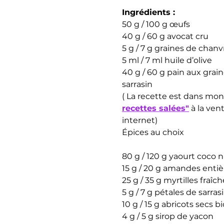
Ingrédients :
50 g / 100 g œufs
40 g / 60 g avocat cru
5 g / 7 g graines de chanv
5 ml / 7 ml huile d’olive
40 g / 60 g pain aux grai
sarrasin
( La recette est dans mo
recettes salées"
 à la ven
internet)
Épices au choix
80 g / 120 g yaourt coco 
15 g / 20 g amandes entiè
25 g / 35 g myrtilles fraîc
5 g / 7 g pétales de sarrasi
10 g / 15 g abricots secs bi
4 g / 5 g sirop de yacon