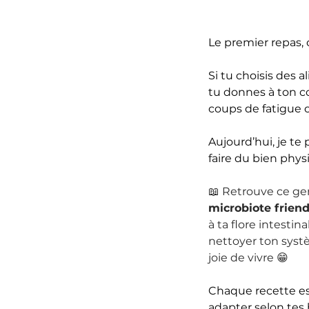
Le premier repas, 
Si tu choisis des a
tu donnes à ton co
coups de fatigue o
Aujourd’hui, je te
faire du bien ph
📖 Retrouve ce ge
microbiote frien
à ta flore intestin
nettoyer ton systèm
joie de vivre 😁
Chaque recette e
adapter selon tes 