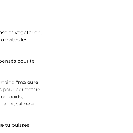
tose et végétarien, 
u évites les 
 pensés pour te 
emaine 
"ma cure 
es pour permettre 
 de poids, 
talité, calme et 
ue tu puisses 