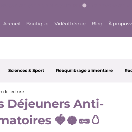
bouge à ton rythme, dès aujourd'hui !
Accueil
Boutique
Vidéothèque
Blog
À propos
Sciences & Sport
Rééquilibrage alimentaire
Rec
n de lecture
 et Santé
Partenaires
Happy Body Center
Ju
s Déjeuners Anti-
matoires 🍓🥥🥜🥚