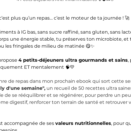
c’est plus qu’un repas… c’est le moteur de ta journée ! 🚀 
liments à IG bas, sans sucre raffiné, sans gluten, sans lac
rps une énergie stable, tu préserves ton microbiote, et t
u les fringales de milieu de matinée 😋✨
 propose 
4 petits-déjeuners ultra gourmands et sains
,
ysiquement ET mentalement 🧠💛
nre de repas dans mon prochain ebook qui sort cette s
dly d'une semaine",
 un recueil de 50 recettes ultra sain
ale de se rééquilibrer et se régénérer, pour perdre un peu
e digestif, renforcer ton terrain de santé et retrouver vi
st accompagnée de ses 
valeurs nutritionnelles
, pour q
besoins.