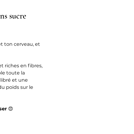
ns sucre 
t ton cerveau, et 
t riches en fibres, 
le toute la 
ibré et une 
u poids sur le 
ser
 😍