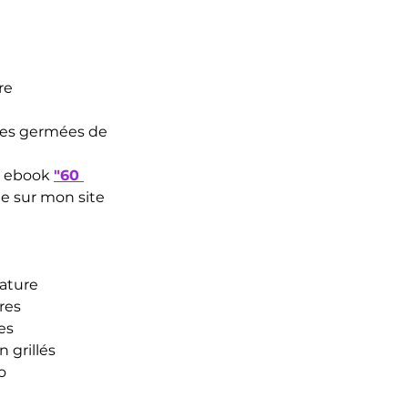
re
nes germées de 
n ebook 
"60 
te sur mon site 
nature
res
hes
n grillés
o