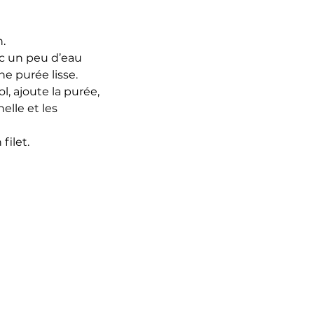
. 
ec un peu d’eau 
e purée lisse. 
l, ajoute la purée, 
elle et les 
filet. 