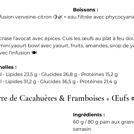
Boissons :
fusion verveine-citron 🍋🌿 + eau filtrée avec phycocyani
crase l’avocat avec épices. Cuis les œufs au plat à feu dou
e mini yaourt bowl avec yaourt, fruits, amandes, sirop de y
ec l’infusion 🍽️
elles :
 Lipides 23,5 g • Glucides 26,8 g • Protéines 15,2 g
Lipides 31,2 g • Glucides 36,5 g • Protéines 21,4 g
rre de Cacahuètes & Framboises + Œufs 
Ingrédients :
60 g / 80 g pain aux grai
sarrasin