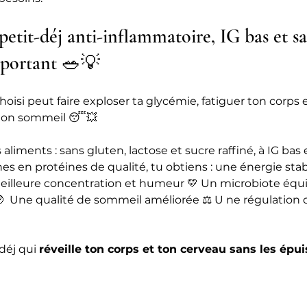
etit-déj anti-inflammatoire, IG bas et sa
mportant 🥗💡
hoisi peut faire exploser ta glycémie, fatiguer ton corps e
ton sommeil 😴💥
aliments : sans gluten, lactose et sucre raffiné, à IG bas e
hes en protéines de qualité, tu obtiens : une énergie stab
illeure concentration et humeur 💛 Un microbiote équil
  Une qualité de sommeil améliorée ⚖️ U ne régulation d
-déj qui 
réveille ton corps et ton cerveau sans les épui