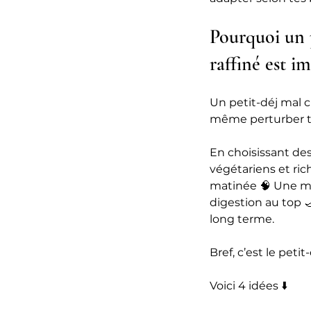
Pourquoi un p
raffiné est i
Un petit-déj mal c
même perturber 
En choisissant des 
végétariens et ric
matinée 🧠 Une me
digestion au top 
long terme.
Bref, c’est le petit
Voici 4 idées ⬇️