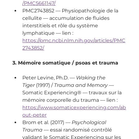
/PMC5661147/
PMC2743852 — Physiopathologie de la 
cellulite — accumulation de fluides 
interstitiels et rôle du système 
lymphatique — lien : 
https://pmc.ncbi.nlm.nih.gov/articles/PMC
2743852/
3. Mémoire somatique / psoas et trauma
Peter Levine, Ph.D. — 
Waking the 
Tiger
 (1997) / 
Trauma and Memory
 — 
Somatic Experiencing® — travaux sur la 
mémoire corporelle du trauma — lien : 
https://www.somaticexperiencing.com/ab
out-peter
Brom et al. (2017) — 
Psychological 
Trauma
 — essai randomisé contrôlé 
validant le Somatic Experiencing sur les 