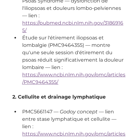
Psoas Syndrome — dysfonction de 
l'iliopsoas et douleurs lombo-pelviennes 
— lien : 
https://pubmed.ncbi.nlm.nih.gov/3186916
5/
Étude sur l'étirement iliopsoas et 
lombalgie (PMC9464355) — montre 
qu'une seule session d'étirement du 
psoas réduit significativement la douleur 
lombaire — lien : 
https://www.ncbi.nlm.nih.gov/pmc/articles
/PMC9464355/
2. Cellulite et drainage lymphatique
PMC5661147 — 
Godoy concept
 — lien 
entre stase lymphatique et cellulite — 
lien : 
https://www.ncbi.nlm.nih.gov/pmc/articles