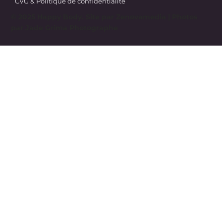
CVG & Politique de confidentialité
© 2025 Happy Body. Site par
Zenovamedia
| Photos
par Jade Grima Photographe