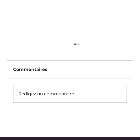
Commentaires
Rédigez un commentaire...
Attention à ne pas faire trop de
sport !