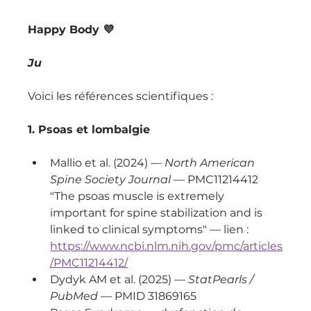
Happy Body 💜 
Ju
Voici les références scientifiques :
1. Psoas et lombalgie
Mallio et al. (2024) — 
North American 
Spine Society Journal
 — PMC11214412
"The psoas muscle is extremely 
important for spine stabilization and is 
linked to clinical symptoms" — lien : 
https://www.ncbi.nlm.nih.gov/pmc/articles
/PMC11214412/
Dydyk AM et al. (2025) — 
StatPearls / 
PubMed
 — PMID 31869165