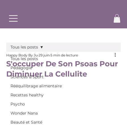
✨ Commence ton rééquilibrage alimentaire et bouge à ton r
Tous les posts
Happy Body By Ju
29 juin
5 min de lecture
Tous les posts
S'occuper De Son Psoas Pour
Pédagogie
Diminuer La Cellulite
Sciences & Sport
Rééquilibrage alimentaire
Recettes healthy
Psycho
Wonder Nana
Beauté et Santé