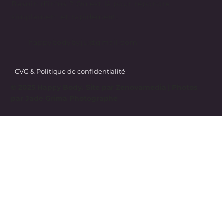
Besoin d’infos ? On est là pour répondre
simplement et rapidement.
happybodybyju@gmail.com
CVG & Politique de confidentialité
© 2025 Happy Body. Site par
Zenovamedia
| Photos
par Jade Grima Photographe