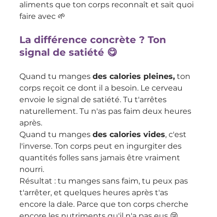
aliments que ton corps reconnaît et sait quoi 
faire avec 🌱
La différence concrète ? Ton 
signal de satiété 😋
Quand tu manges 
des calories pleines,
 ton 
corps reçoit ce dont il a besoin. Le cerveau 
envoie le signal de satiété. Tu t'arrêtes 
naturellement. Tu n'as pas faim deux heures 
après.
Quand tu manges 
des calories vides
, c'est 
l'inverse. Ton corps peut en ingurgiter des 
quantités folles sans jamais être vraiment 
nourri. 
Résultat : tu manges sans faim, tu peux pas 
t'arrêter, et quelques heures après t'as 
encore la dale. Parce que ton corps cherche 
encore les nutriments qu'il n'a pas eus 😢