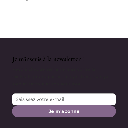
"C'est Dans Votre Tête" : Sexisme
Médical, Psychosomatique Et
Inflammation Chronique
Je m'inscris à la newsletter !
Reçois chaque semaine mes conseils
exclusifs pour apaiser ta digestion, manger
sain et retrouver ton équilibre.
Je m'abonne