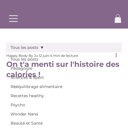
✨ Commence ton rééquilibrage alimentaire et bouge à ton r
Tous les posts
Happy Body By Ju
12 juin
4 min de lecture
Tous les posts
On t'a menti sur l'histoire des
Pédagogie
calories !
Sciences & Sport
Rééquilibrage alimentaire
Recettes healthy
Psycho
Wonder Nana
Beauté et Santé