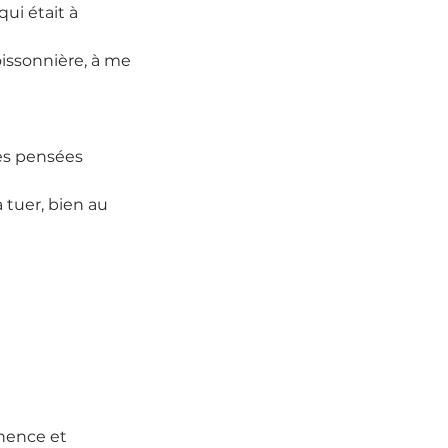
ui était à 
issonnière, à me 
es pensées 
 tuer, bien au 
nence et 