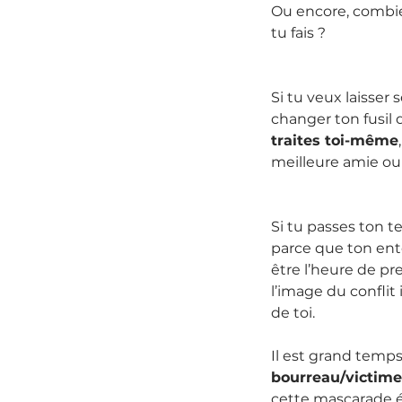
Ou encore, combie
tu fais ?
Si tu veux laisser 
changer ton fusil
traites toi-même
meilleure amie ou
Si tu passes ton t
parce que ton ento
être l’heure de p
l’image du conflit
de toi.
Il est grand temp
bourreau/victime
cette mascarade é