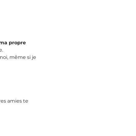
 ma propre 
e.
moi, même si je 
es amies te 