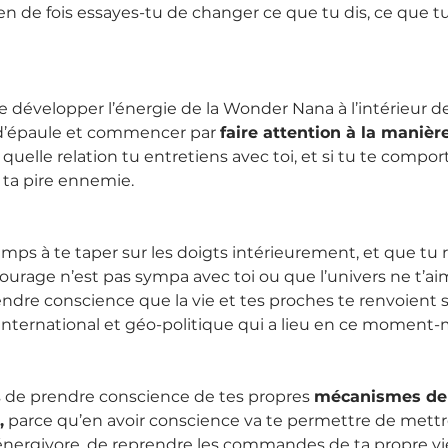
n de fois essayes-tu de changer ce que tu dis, ce que t
se développer l’énergie de la Wonder Nana à l’intérieur de toi
 d’épaule et commencer par 
faire attention à la manière
, quelle relation tu entretiens avec toi, et si tu te comp
 ta pire ennemie.
emps à te taper sur les doigts intérieurement, et que tu r
urage n’est pas sympa avec toi ou que l’univers ne t’aime
rendre conscience que la vie et tes proches te renvoient
 international et géo-politique qui a lieu en ce moment-
s de prendre conscience de tes propres 
mécanismes de
,
 parce qu’en avoir conscience va te permettre de mettr
nergivore, de reprendre les commandes de ta propre vie,