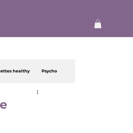
ettes healthy
Psycho
re