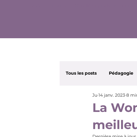
✨ Commence ton rééquilibrage alimentaire et 
Tous les posts
Pédagogie
Ju
14 janv. 2023
8 mi
Wonder Nana
Beauté
La Won
meille
Dernière mise à jour