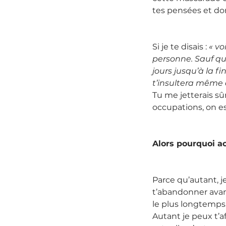
tes pensées et do
Si je te disais : 
« vo
personne. Sauf que
jours jusqu’à la fi
t’insultera même 
Tu me jetterais sû
occupations, on es
Alors pourquoi ac
Parce qu’autant, j
t’abandonner avant
le plus longtemps.
Autant je peux t’a