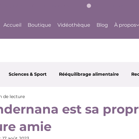
bouge à ton rythme, dès aujourd'hui !
Accueil
Boutique
Vidéothèque
Blog
À propos
Sciences & Sport
Rééquilibrage alimentaire
Rec
n de lecture
 et Santé
Partenaires
Happy Body Center
Ju
dernana est sa prop
ure amie
 :
17 août 2023