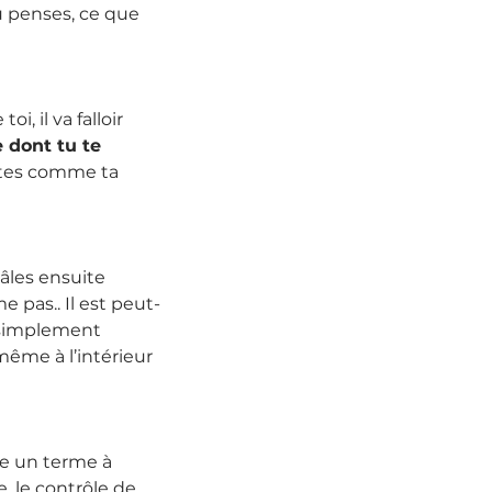
u penses, ce que 
, il va falloir 
 dont tu te 
ortes comme ta 
âles ensuite 
 pas.. Il est peut-
 simplement 
même à l’intérieur 
 
e un terme à 
 le contrôle de 