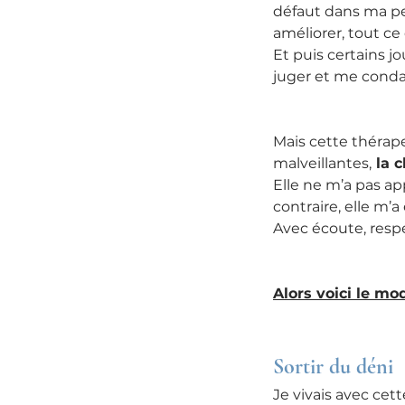
défaut dans ma pers
améliorer, tout ce q
Et puis certains j
juger et me cond
Mais cette thérape
malveillantes,
 la 
Elle ne m’a pas ap
contraire, elle m’
Avec écoute, resp
Alors voici le mo
Sortir du déni
Je vivais avec ce