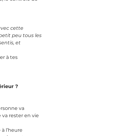
avec cette 
etit peu tous les 
entis, et 
r à tes 
rieur ?
ersonne va 
va rester en vie 
 à l’heure 