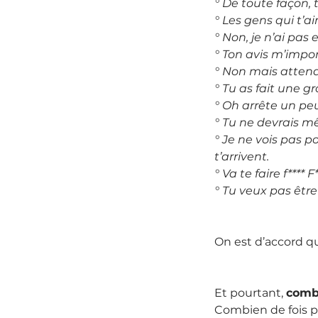
° De toute façon, 
° Les gens qui t’a
° Non, je n’ai pas 
° Ton avis m’impor
° Non mais attend
° Tu as fait une gr
° Oh arrête un pe
° Tu ne devrais m
° Je ne vois pas p
t’arrivent.
° Va te faire f**** F*
° Tu veux pas êtr
On est d’accord q
Et pourtant, 
combi
Combien de fois pa