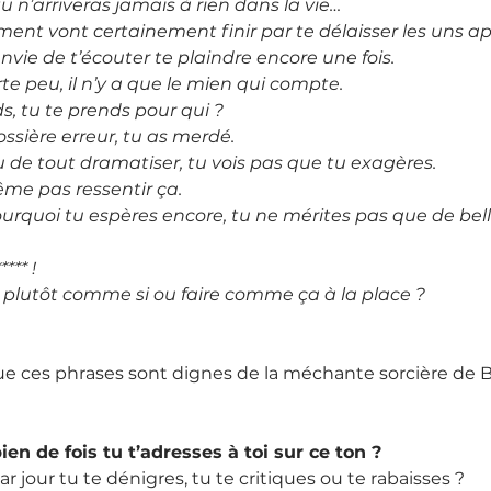
tu n’arriveras jamais à rien dans la vie…
iment vont certainement finir par te délaisser les uns ap
envie de t’écouter te plaindre encore une fois.
te peu, il n’y a que le mien qui compte.
s, tu te prends pour qui ?
ossière erreur, tu as merdé.
u de tout dramatiser, tu vois pas que tu exagères.
ême pas ressentir ça.
ourquoi tu espères encore, tu ne mérites pas que de bel
**** !
e plutôt comme si ou faire comme ça à la place ?
ue ces phrases sont dignes de la méchante sorcière de 
en de fois tu t’adresses à toi sur ce ton ?
r jour tu te dénigres, tu te critiques ou te rabaisses ?