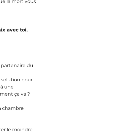
que la mort vous 
ix avec toi,
 partenaire du 
 solution pour 
 à une 
ment ça va ?
ma chambre 
oter le moindre 