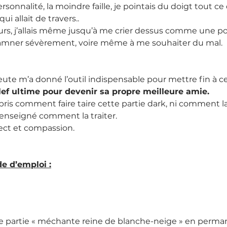
onnalité, la moindre faille, je pointais du doigt tout ce q
ui allait de travers..
ours, j’allais même jusqu’à me crier dessus comme une po
amner sévèrement, voire même à me souhaiter du mal.
ute m’a donné l’outil indispensable pour mettre fin à c
clef ultime pour devenir sa propre meilleure amie.
pris comment faire taire cette partie dark, ni comment la
a enseigné comment la traiter.
ect et compassion.
de d’emploi :
tte partie « méchante reine de blanche-neige » en perma