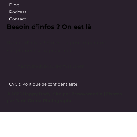
Blog
Podcast
Contact
Besoin d’infos ? On est là
Besoin d’infos ? On est là pour répondre
simplement et rapidement.
happybodybyju@gmail.com
CVG & Politique de confidentialité
© 2025 Happy Body. Site par
Zenovamedia
| Photos
par Jade Grima Photographe