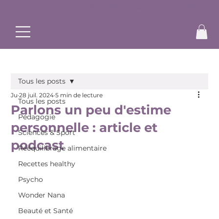
✨ Commence ton rééquilibrage alimentaire et bouge à ton r
Tous les posts
Ju
28 juil. 2024
5 min de lecture
Tous les posts
Parlons un peu d'estime
Pédagogie
personnelle : article et
Sciences & Sport
podcast
Rééquilibrage alimentaire
Recettes healthy
Psycho
Wonder Nana
Beauté et Santé