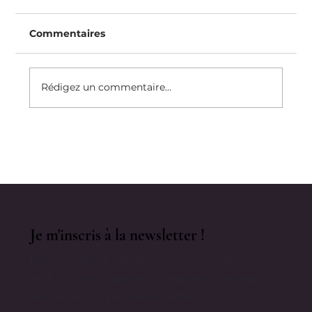
Commentaires
Rédigez un commentaire...
Une solution pour arrêter de
manger pour combler le vide 🧁😋🍔
Je m'inscris à la newsletter !
Reçois chaque semaine mes conseils
exclusifs pour apaiser ta digestion, manger
sain et retrouver ton équilibre.