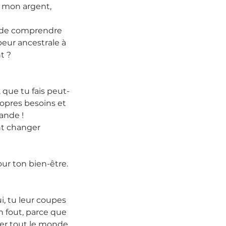
 mon argent, 
oi de comprendre 
peur ancestrale à 
t ?
 que tu fais peut-
ropres besoins et 
ande !
nt changer 
our ton bien-être.
i, tu leur coupes 
n fout, parce que 
ver tout le monde 