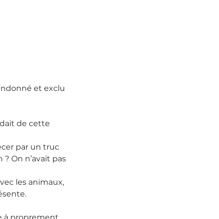
andonné et exclu 
ait de cette 
cer par un truc 
 ? On n’avait pas 
vec les animaux, 
ésente.
e à proprement 