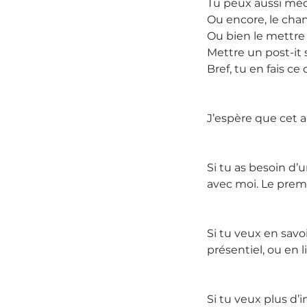
Tu peux aussi médi
Ou encore, le chan
Ou bien le mettre e
Mettre un post-it s
Bref, tu en fais ce
J’espère que cet ar
Si tu as besoin d’u
avec moi. Le premi
Si tu veux en sav
présentiel, ou en 
Si tu veux plus d