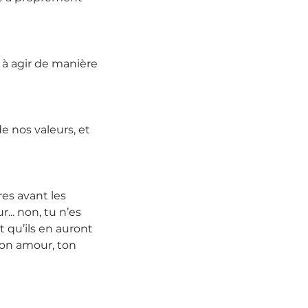
 à agir de manière 
e nos valeurs, et 
res avant les 
.. non, tu n’es 
t qu’ils en auront 
 ton amour, ton 