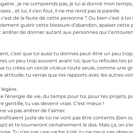
gaine : je ne comprends pas, je lui ai donné mon temps,
es… et lui, il s’en fout, il ne me rend pas la pareille.
, c’est de la faute de cette personne ? Ou bien c’est à t
mplement guérir cette blessure d’abandon, apaiser cette 
, et arrêter de donner autant aux personnes qui t’entouren
lent, c’est que toi aussi tu donnes peut-être un peu trop,
tres un peu trop souvent avant toi, que tu refoules tes p
que tu crées un cercle vicieux toute seule, comme une gr
e attitude, tu verras que tes rapports avec les autres vo
 légère.
e l’énergie de vie, du temps pour toi, pour tes projets, p
re gentille, tu vas devenir vraie. C’est mieux !
ne va pas arrêter de t’aimer.
profitaient juste de toi ne vont pas être contents (ben ou
up!) et te tourneront certainement le dos. Mais ça, on s’e
ose. Tu n’es pas une vache à lait, tu ne peux pas abreu