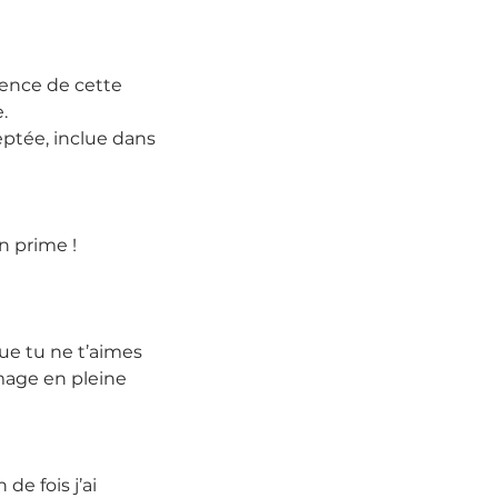
ence de cette 
.
ptée, inclue dans 
en prime !
que tu ne t’aimes 
mage en pleine 
e fois j’ai 