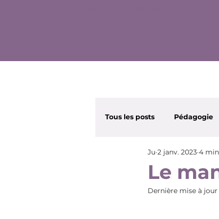
✨ Commence ton rééquilibrage alimentaire et 
Tous les posts
Pédagogie
Ju
2 janv. 2023
4 min
Wonder Nana
Beauté
Le man
Dernière mise à jour