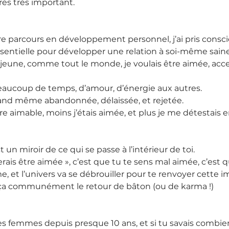
rès très important.
e parcours en développement personnel, j’ai pris consci
sentielle pour développer une relation à soi-même saine
 jeune, comme tout le monde, je voulais être aimée, acce
beaucoup de temps, d’amour, d’énergie aux autres.
and même abandonnée, délaissée, et rejetée.
tre aimable, moins j’étais aimée, et plus je me détestais 
t un miroir de ce qui se passe à l’intérieur de toi.
merais être aimée », c’est que tu te sens mal aimée, c’est 
, et l’univers va se débrouiller pour te renvoyer cette i
e ça communément le retour de bâton (ou de karma !)
des femmes depuis presque 10 ans, et si tu savais combien d