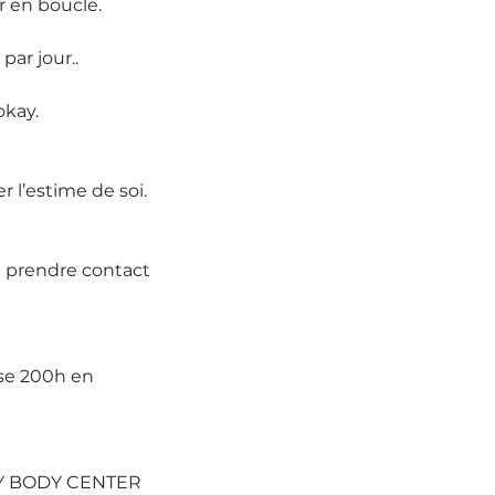
r en boucle.
par jour..
okay.
r l’estime de soi.
à prendre contact 
se 200h en 
PPY BODY CENTER 