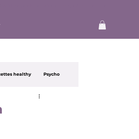
ettes healthy
Psycho
a