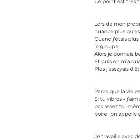
Ce point est très t
Lors de mon propr
nuance plus qu’es
Quand j’étais plus
le groupe.
Alors je donnais 
Et puis on m’a qu
Plus j’essayais d’ê
Parce que la vie es
Si tu vibres « j’ai
pas assez toi-même
poire : on appell
Je travaille avec 