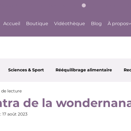
bouge à ton rythme, dès aujourd'hui !
Accueil
Boutique
Vidéothèque
Blog
À propos
Sciences & Sport
Rééquilibrage alimentaire
Rec
 de lecture
 et Santé
Partenaires
Happy Body Center
Ju
tra de la wondernan
 :
17 août 2023