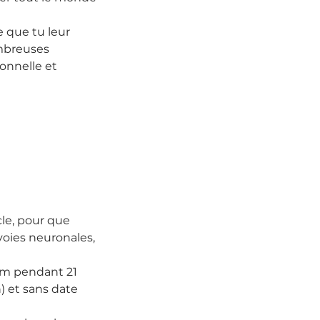
 que tu leur 
ombreuses 
onnelle et 
le, pour que 
oies neuronales, 
um pendant 21 
) et sans date 