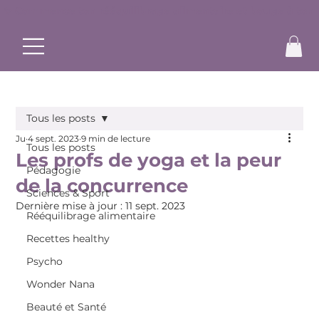
✨ Commence ton rééquilibrage alimentaire et bouge à ton r
Tous les posts
Ju
4 sept. 2023
9 min de lecture
Tous les posts
Les profs de yoga et la peur
Pédagogie
de la concurrence
Sciences & Sport
Dernière mise à jour :
11 sept. 2023
Rééquilibrage alimentaire
Recettes healthy
Psycho
Wonder Nana
Beauté et Santé