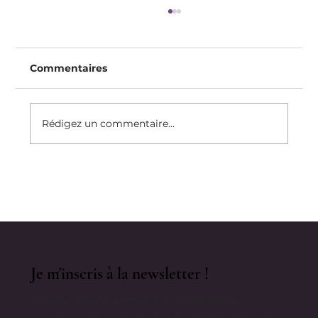
Commentaires
Rédigez un commentaire...
Pédagogie & Sport : comment créer
un échauffement intelligent ?
Je m'inscris à la newsletter !
Reçois chaque semaine mes conseils
exclusifs pour apaiser ta digestion, manger