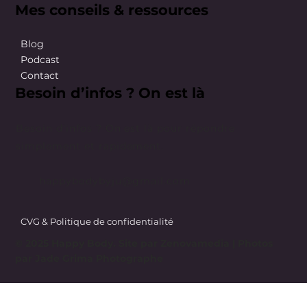
Mes conseils & ressources
Blog
Podcast
Contact
Besoin d’infos ? On est là
Besoin d’infos ? On est là pour répondre
simplement et rapidement.
happybodybyju@gmail.com
CVG & Politique de confidentialité
© 2025 Happy Body. Site par
Zenovamedia
| Photos
par Jade Grima Photographe