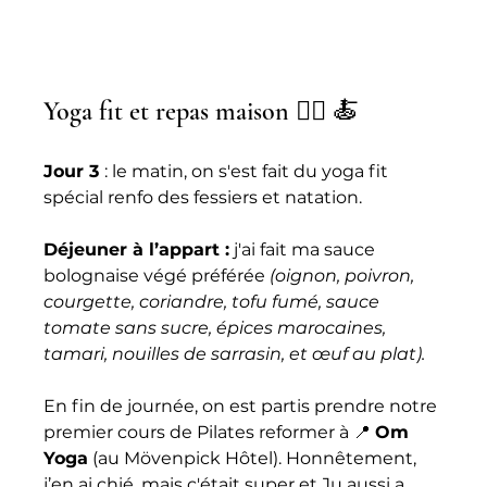
Yoga fit et repas maison 🤸‍♂️ 🍝 
Jour 3 
: le matin, on s'est fait du yoga fit 
spécial renfo des fessiers et natation. 
Déjeuner à l’appart :
 j'ai fait ma sauce 
bolognaise végé préférée 
(oignon, poivron, 
courgette, coriandre, tofu fumé, sauce 
tomate sans sucre, épices marocaines, 
tamari, nouilles de sarrasin, et œuf au plat).
En fin de journée, on est partis prendre notre 
premier cours de Pilates reformer à 📍 
Om 
Yoga
 (au Mövenpick Hôtel). Honnêtement, 
j’en ai chié, mais c'était super et Ju aussi a 