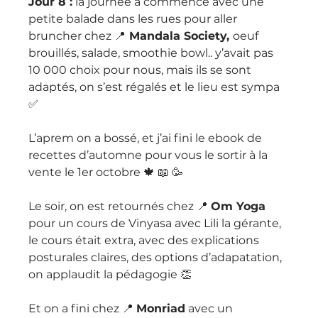
Jour 8 :
 la journée a commencé avec une 
petite balade dans les rues pour aller 
bruncher chez 📍
 Mandala Society, 
oeuf 
brouillés, salade, smoothie bowl.. y’avait pas 
10 000 choix pour nous, mais ils se sont 
adaptés, on s’est régalés et le lieu est sympa 
✅ 
L’aprem on a bossé, et j’ai fini le ebook de 
recettes d’automne pour vous le sortir à la 
vente le 1er octobre 🍁 📖 🥳 
Le soir, on est retournés chez 📍 
Om Yoga 
pour un cours de Vinyasa avec Lili la gérante, 
le cours était extra, avec des explications 
posturales claires, des options d’adapatation, 
on applaudit la pédagogie 👏 
Et on a fini chez 📍 
Monriad
 avec un 