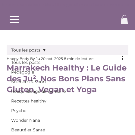
✨ Commence ton rééquilibrage alimentaire et bouge à ton r
Tous les posts
Happy Body By Ju
20 oct. 2025
8 min de lecture
Tous les posts
Marrakech Healthy : Le Guide
Pédagogie
des Ju², Nos Bons Plans Sans
Sciences & Sport
Gluten, Vegan et Yoga
Rééquilibrage alimentaire
Recettes healthy
Psycho
Wonder Nana
Beauté et Santé