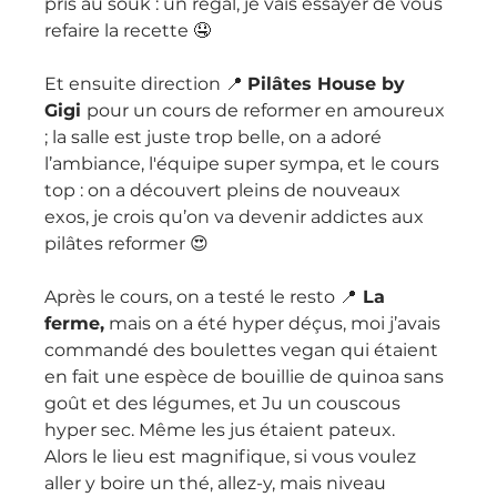
pris au souk : un régal, je vais essayer de vous 
refaire la recette 🤤 
Et ensuite direction 📍 
Pilâtes House by 
Gigi 
pour un cours de reformer en amoureux 
; la salle est juste trop belle, on a adoré 
l’ambiance, l'équipe super sympa, et le cours 
top : on a découvert pleins de nouveaux 
exos, je crois qu’on va devenir addictes aux 
pilâtes reformer 😍
Après le cours, on a testé le resto 📍
 La 
ferme,
 mais on a été hyper déçus, moi j’avais 
commandé des boulettes vegan qui étaient 
en fait une espèce de bouillie de quinoa sans 
goût et des légumes, et Ju un couscous 
hyper sec. Même les jus étaient pateux. 
Alors le lieu est magnifique, si vous voulez 
aller y boire un thé, allez-y, mais niveau 