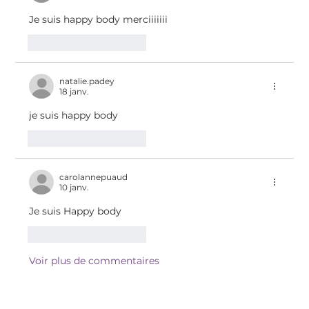
Je suis happy body merciiiiiii
J'aime
Répondre
natalie.padey
18 janv.
je suis happy body
J'aime
Répondre
carolannepuaud
10 janv.
Je suis Happy body 
J'aime
Répondre
Voir plus de commentaires