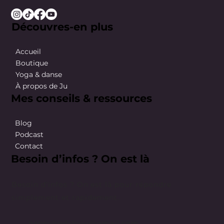
Découvres-en plus
Accueil
Boutique
Yoga & danse
À propos de Ju
Mes conseils & ressources
Blog
Podcast
Contact
Besoin d’infos ? On est là
Besoin d’infos ? On est là pour répondre
simplement et rapidement.
happybodybyju@gmail.com