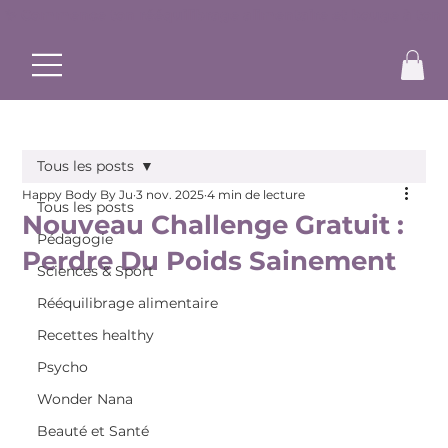
✨ Commence ton rééquilibrage alimentaire et bouge à ton r
Tous les posts
Happy Body By Ju
3 nov. 2025
4 min de lecture
Tous les posts
Nouveau Challenge Gratuit :
Pédagogie
Perdre Du Poids Sainement
Sciences & Sport
Rééquilibrage alimentaire
Recettes healthy
Psycho
Wonder Nana
Beauté et Santé