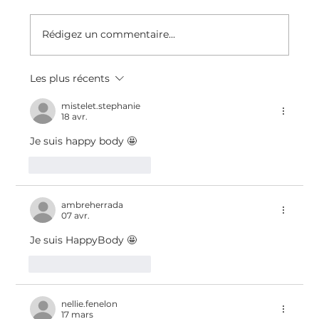
Rédigez un commentaire...
Les plus récents
Recette Du Clafoutis Protéiné, Sans
Sucre Raffiné, Sans Gluten, Sans
mistelet.stephanie
18 avr.
lactose, à IG Bas
Je suis happy body 🤩
J'aime
Répondre
ambreherrada
07 avr.
Je suis HappyBody 🤩
J'aime
Répondre
nellie.fenelon
17 mars