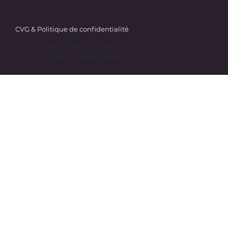
CVG & Politique de confidentialité
© 2025 Happy Body. Site par
Zenovamedia
| Photos
par Jade Grima Photographe