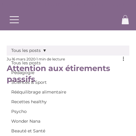
✨ Commence ton rééquilibrage alimentaire et bouge à ton r
Tous les posts
Ju
16 mars 2020
1 min de lecture
Tous les posts
Attention aux étirements
Pédagogie
passifs
Sciences & Sport
Rééquilibrage alimentaire
Recettes healthy
Psycho
Wonder Nana
Beauté et Santé