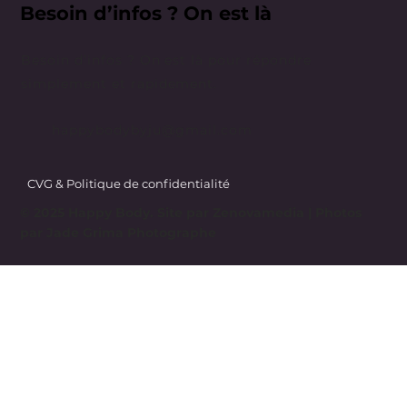
Besoin d’infos ? On est là
Besoin d’infos ? On est là pour répondre
simplement et rapidement.
happybodybyju@gmail.com
CVG & Politique de confidentialité
© 2025 Happy Body. Site par
Zenovamedia
| Photos
par Jade Grima Photographe