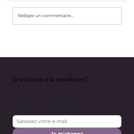
Rédigez un commentaire...
S'occuper De Son Psoas Pour
Diminuer La Cellulite
Je m'inscris à la newsletter !
Reçois chaque semaine mes conseils
exclusifs pour apaiser ta digestion, manger
sain et retrouver ton équilibre.
Je m'abonne