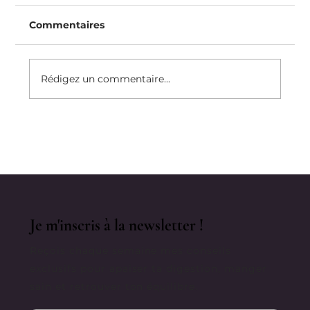
Commentaires
Rédigez un commentaire...
Comment Je Rebondis Après « Un
Échec »
Je m'inscris à la newsletter !
Reçois chaque semaine mes conseils
exclusifs pour apaiser ta digestion, manger
sain et retrouver ton équilibre.