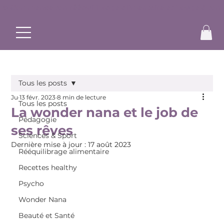
✨ Commence ton rééquilibrage alimentaire et bouge à ton r
Tous les posts
Ju
13 févr. 2023
8 min de lecture
Tous les posts
La wonder nana et le job de
Pédagogie
ses rêves
Sciences & Sport
Dernière mise à jour :
17 août 2023
Rééquilibrage alimentaire
Recettes healthy
Psycho
Wonder Nana
Beauté et Santé