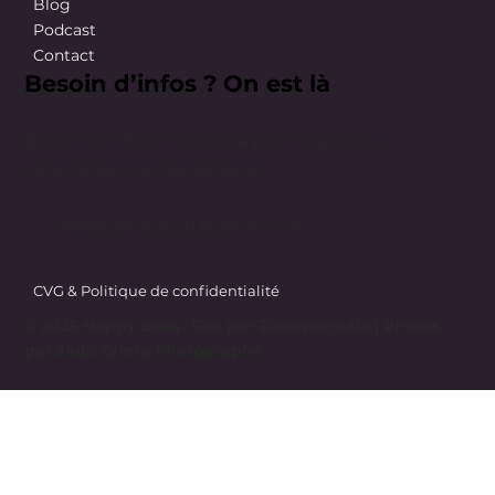
Blog
Podcast
Contact
Besoin d’infos ? On est là
Besoin d’infos ? On est là pour répondre
simplement et rapidement.
happybodybyju@gmail.com
CVG & Politique de confidentialité
© 2025 Happy Body. Site par
Zenovamedia
| Photos
par Jade Grima Photographe