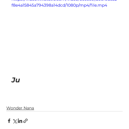
f8e4a15845a794398a14dcd/1080p/mp4/file.mp4
Ju 
Wonder Nana