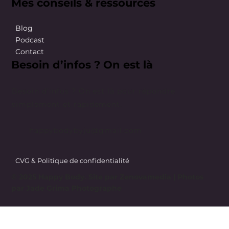
Mes conseils & ressources
Blog
Podcast
Contact
Besoin d’infos ? On est là
Besoin d’infos ? On est là pour répondre
simplement et rapidement.
happybodybyju@gmail.com
CVG & Politique de confidentialité
© 2025 Happy Body. Site par
Zenovamedia
| Photos
par Jade Grima Photographe