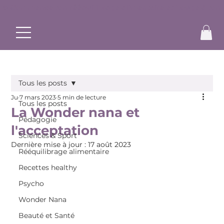
✨ Commence ton rééquilibrage alimentaire et bouge à ton r
Tous les posts
Ju
7 mars 2023
5 min de lecture
Tous les posts
La Wonder nana et
Pédagogie
l'acceptation
Sciences & Sport
Dernière mise à jour :
17 août 2023
Rééquilibrage alimentaire
Recettes healthy
Psycho
Wonder Nana
Beauté et Santé