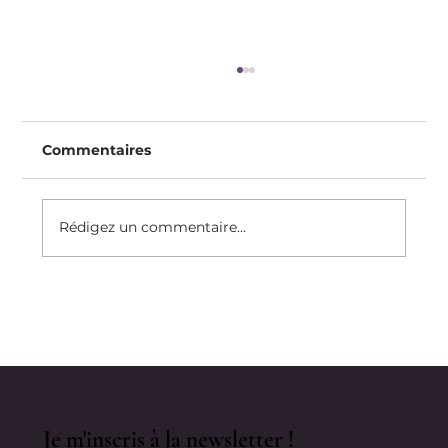
Commentaires
Rédigez un commentaire...
La Recette De Ma Tarte À l'Abricot
Anti-Inflammatoire
Je m'inscris à la newsletter !