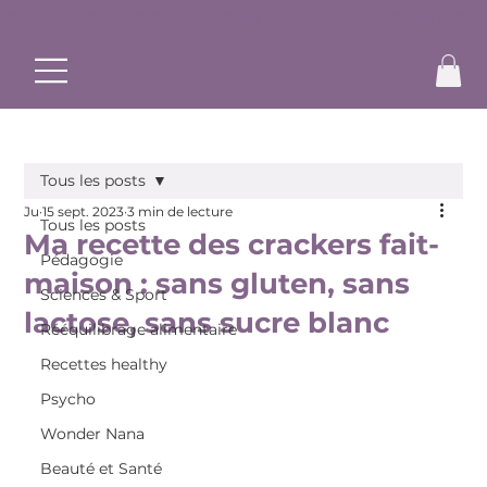
✨ Commence ton rééquilibrage alimentaire et bouge à ton r
Tous les posts
Ju
15 sept. 2023
3 min de lecture
Tous les posts
Ma recette des crackers fait-
Pédagogie
maison : sans gluten, sans
Sciences & Sport
lactose, sans sucre blanc
Rééquilibrage alimentaire
Recettes healthy
Psycho
Wonder Nana
Beauté et Santé