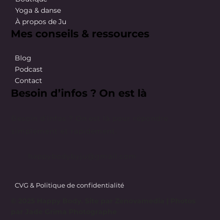
Yoga & danse
À propos de Ju
Mes conseils & ressources
Blog
Podcast
Contact
Besoin d’infos ? On est là
Besoin d’infos ? On est là pour répondre
simplement et rapidement.
happybodybyju@gmail.com
CVG & Politique de confidentialité
© 2025 Happy Body. Site par
Zenovamedia
| Photos
par Jade Grima Photographe