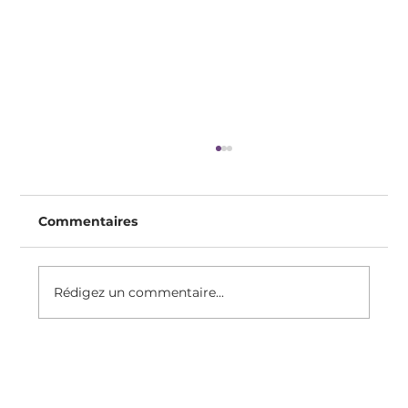
Commentaires
Rédigez un commentaire...
"C'est Dans Votre Tête" : Sexisme
Médical, Psychosomatique Et
Inflammation Chronique