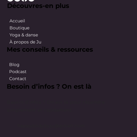
Découvres-en plus
Accueil
Boutique
Yoga & danse
À propos de Ju
Mes conseils & ressources
Blog
Podcast
Contact
Besoin d’infos ? On est là
Besoin d’infos ? On est là pour répondre
simplement et rapidement.
happybodybyju@gmail.com