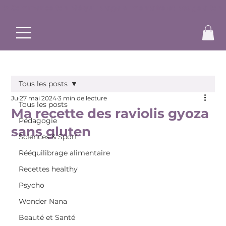
✨ Commence ton rééquilibrage alimentaire et bouge à ton r
Tous les posts
Ju
27 mai 2024
3 min de lecture
Tous les posts
Ma recette des raviolis gyoza
Pédagogie
sans gluten
Sciences & Sport
Rééquilibrage alimentaire
Recettes healthy
Psycho
Wonder Nana
Beauté et Santé