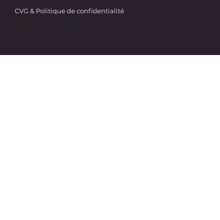
CVG & Politique de confidentialité
© 2025 Happy Body. Site par
Zenovamedia
| Photos
par Jade Grima Photographe