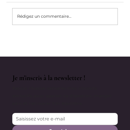
Rédigez un commentaire...
Mes Secrets Naturels Pour Une
Belle Peau 🧖‍♀️ 🌱
Je m'inscris à la newsletter !
Reçois chaque semaine mes conseils
exclusifs pour apaiser ta digestion, manger
sain et retrouver ton équilibre.