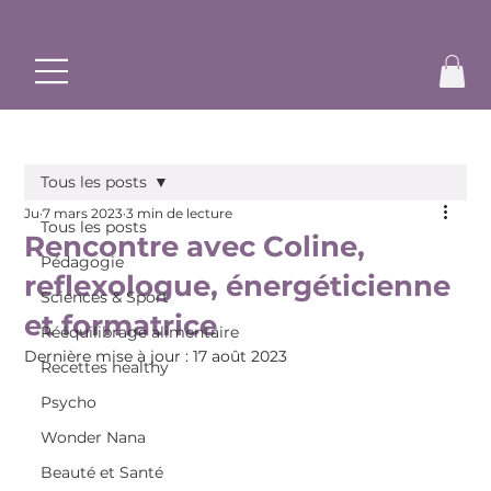
✨ Commence ton rééquilibrage alimentaire et bouge à ton r
Tous les posts
Ju
7 mars 2023
3 min de lecture
Tous les posts
Rencontre avec Coline,
Pédagogie
reflexologue, énergéticienne
Sciences & Sport
et formatrice
Rééquilibrage alimentaire
Dernière mise à jour :
17 août 2023
Recettes healthy
Psycho
Wonder Nana
Beauté et Santé