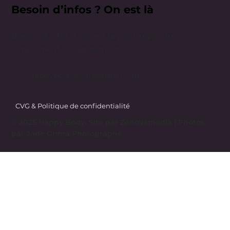
Besoin d’infos ? On est là
Besoin d’infos ? On est là pour répondre
simplement et rapidement.
happybodybyju@gmail.com
CVG & Politique de confidentialité
© 2025 Happy Body. Site par
Zenovamedia
| Photos
par Jade Grima Photographe