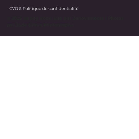
CVG & Politique de confidentialité
© 2025 Happy Body. Site par
Zenovamedia
| Photos
par Jade Grima Photographe