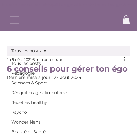
✨ Commence ton rééquilibrage alimentaire et bouge à ton r
Tous les posts
Ju
9 déc. 2021
6 min de lecture
Tous les posts
6 conseils pour gérer ton égo
Pédagogie
Dernière mise à jour :
22 août 2024
Sciences & Sport
Rééquilibrage alimentaire
Recettes healthy
Psycho
Wonder Nana
Beauté et Santé