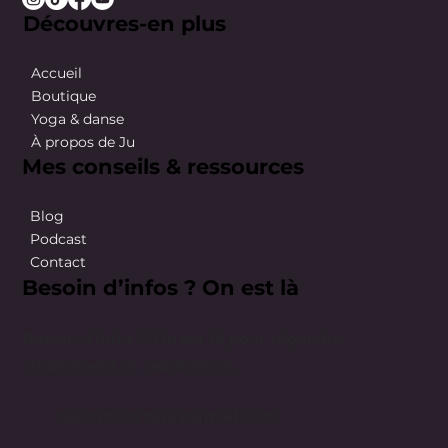
Découvres-en plus
Accueil
Boutique
Yoga & danse
À propos de Ju
Mes conseils & ressources
Blog
Podcast
Contact
Besoin d’infos ? On est là
Besoin d’infos ? On est là pour répondre
simplement et rapidement.
happybodybyju@gmail.com