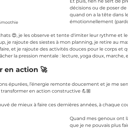
Et puis, rien ne sert de p
décisions ou de poser de
quand on a la tête dans le
émotionnellement (pardo
Smoothie
ats 😍, je les observe et tente d'imiter leur rythme et leu
up, je rajoute des siestes à mon planning, je retire au 
aire, et je rajoute des activités douces pour le corps et 
cher la pression mentale : lecture, yoga doux, marche, e
 en action 🚀 
ions épurées, l’énergie remonte doucement et je me ser
 transformer en action constructive 💪🏼
trouvé de mieux à faire ces dernières années, à chaque cou
Quand mes genoux ont lâ
que je ne pouvais plus faire