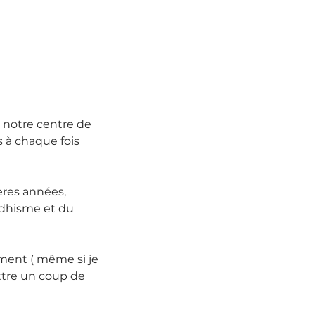
 notre centre de 
s à chaque fois 
ères années, 
dhisme et du 
ement ( même si je 
ttre un coup de 