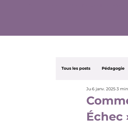
✨ Commence ton rééquilibrage alimentaire et 
Tous les posts
Pédagogie
Ju
6 janv. 2025
3 min
Wonder Nana
Beauté
Commen
Échec 