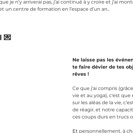
e je n’y arriverai pas, j’ai continué à y croire et j’ai mon
 et un centre de formation en l’espace d’un an..
 💌
Ne laisse pas les événe
te faire dévier de tes obj
rêves !
Ce que j'ai compris (grâc
vie et au yoga), c'est que
sur les aléas de la vie, c’
de réagir, et notre capaci
ces coups durs en trucs o
Et
 personnellement, à cha