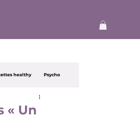
ettes healthy
Psycho
 « Un