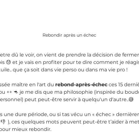
Rebondir après un échec
re dû le voir, on vient de prendre la décision de fermer
is 😓 et je vais en profiter pour te dire comment je réagi
tuile.. que ça soit dans vie perso ou dans ma vie pro !
ée maître en l'art du 
rebond-après-échec
 ces 15 derni
 ++ 🦘 je me dis que ma philosophie (inspirée du boud
sonnel) peut peut-être servir à quelqu'un d'autre..😅
ses une dure période, ou si tas vécu un « échec » dernièr
👎  ), ces quelques mots peuvent peut-être t’aider à me
 pour mieux rebondir.