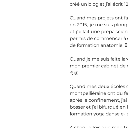
créé un blog et j’ai écrit 1
Quand mes projets ont fait
en 2015,  je me suis plong
et j’ai fait une prépa scie
permis de commencer à c
de formation anatomie 🧬
Quand je me suis faite larg
mon premier cabinet de c
💪🏼 
Quand mes deux écoles d
montpelliéraine ont du f
après le confinement, j’ai
bosser et j’ai bifurqué en 
formation yoga danse e-le
A chaque fois que mon tra