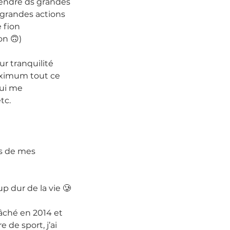
rendre ds grandes 
 grandes actions 
 fion 
n 🙃)
r tranquilité 
maximum tout ce 
qui me 
tc.
s de mes 
p dur de la vie 🥲
ché en 2014 et 
 de sport, j’ai 