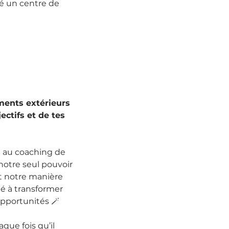
té un centre de 
ments extérieurs 
ectifs et de tes 
e au coaching de 
 notre seul pouvoir 
est notre manière 
té à transformer 
pportunités 🪄 
que fois qu’il 