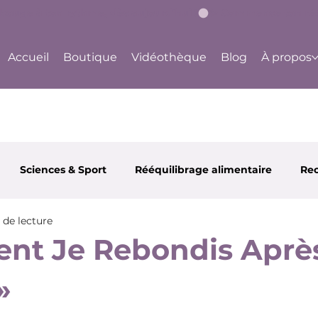
bouge à ton rythme, dès aujourd'hui !
Accueil
Boutique
Vidéothèque
Blog
À propos
Sciences & Sport
Rééquilibrage alimentaire
Rec
 de lecture
 et Santé
Partenaires
Happy Body Center
Ju
t Je Rebondis Après
»