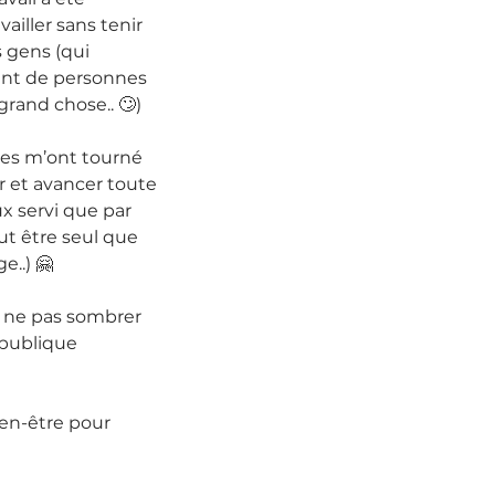
vailler sans tenir 
gens (qui 
nt de personnes 
rand chose.. 🙄)
es m’ont tourné 
er et avancer toute 
x servi que par 
t être seul que 
e..) 🤗
r ne pas sombrer 
épublique 
ien-être pour 