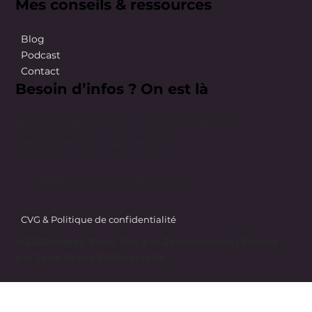
Mes conseils & ressources
Blog
Podcast
Contact
Besoin d’infos ? On est là
Besoin d’infos ? On est là pour répondre
simplement et rapidement.
happybodybyju@gmail.com
CVG & Politique de confidentialité
© 2025 Happy Body. Site par
Zenovamedia
| Photos
par Jade Grima Photographe