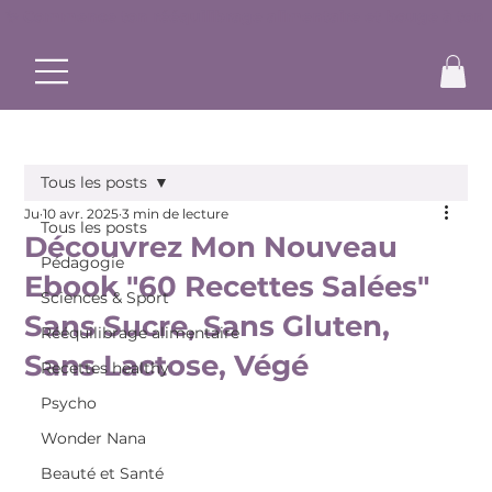
✨ Commence ton rééquilibrage alimentaire et bouge à ton r
Tous les posts
Ju
10 avr. 2025
3 min de lecture
Tous les posts
Découvrez Mon Nouveau
Pédagogie
Ebook "60 Recettes Salées"
Sciences & Sport
Sans Sucre, Sans Gluten,
Rééquilibrage alimentaire
Sans Lactose, Végé
Recettes healthy
Psycho
Wonder Nana
Beauté et Santé