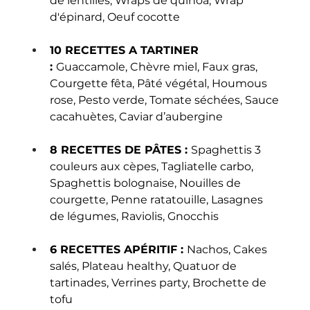
de lentilles, Wraps de quinoa, Wrap 
d'épinard, Oeuf cocotte
10 RECETTES A TARTINER 
: 
Guaccamole, Chèvre miel, Faux gras, 
Courgette fêta, Pâté végétal, Houmous 
rose, Pesto verde, Tomate séchées, Sauce 
cacahuètes, Caviar d’aubergine
8 RECETTES DE PÂTES : 
Spaghettis 3 
couleurs aux cèpes, Tagliatelle carbo, 
Spaghettis bolognaise, Nouilles de 
courgette, Penne ratatouille, Lasagnes 
de légumes, Raviolis, Gnocchis
6 RECETTES APÉRITIF : 
Nachos, Cakes 
salés, Plateau healthy, Quatuor de 
tartinades, Verrines party, Brochette de 
tofu