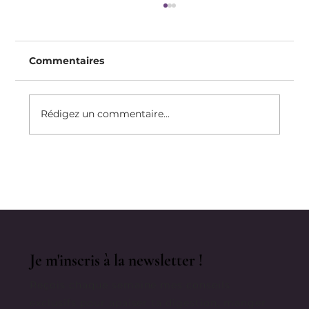
Commentaires
Rédigez un commentaire...
Recette Du Clafoutis Protéiné, Sans
Sucre Raffiné, Sans Gluten, Sans
lactose, à IG Bas
Je m'inscris à la newsletter !
Reçois chaque semaine mes conseils
exclusifs pour apaiser ta digestion, manger