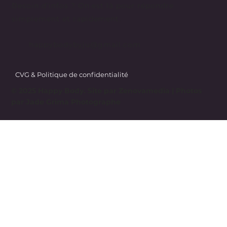
Besoin d’infos ? On est là pour répondre
simplement et rapidement.
happybodybyju@gmail.com
CVG & Politique de confidentialité
© 2025 Happy Body. Site par
Zenovamedia
| Photos
par Jade Grima Photographe