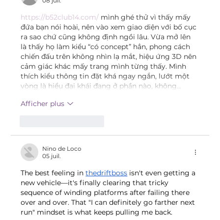
08 juil.
https://b52club14.com/
 mình ghé thử vì thấy mấy 
đứa bạn nói hoài, nên vào xem giao diện với bố cục 
ra sao chứ cũng không định ngồi lâu. Vừa mở lên 
là thấy họ làm kiểu “có concept” hẳn, phong cách 
chiến đấu trên không nhìn lạ mắt, hiệu ứng 3D nên 
cảm giác khác mấy trang mình từng thấy. Mình 
thích kiểu thông tin đặt khá ngay ngắn, lướt một 
vòng là hiểu đại khái đang ở phần nào, không…
Afficher plus
J'aime
Répondre
Nino de Loco
05 juil.
The best feeling in 
thedriftboss
 isn't even getting a 
new vehicle—it's finally clearing that tricky 
sequence of winding platforms after failing there 
over and over. That "I can definitely go farther next 
run" mindset is what keeps pulling me back.