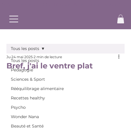
✨ Commence ton rééquilibrage alimentaire et bouge à ton r
Tous les posts
Ju
24 mai 2025
2 min de lecture
Tous les posts
Bref, j'ai le ventre plat
Pédagogie
Sciences & Sport
Rééquilibrage alimentaire
Recettes healthy
Psycho
Wonder Nana
Beauté et Santé