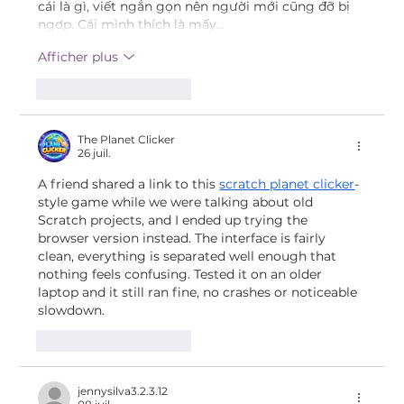
cái là gì, viết ngắn gọn nên người mới cũng đỡ bị 
ngợp. Cái mình thích là mấy…
Afficher plus
J'aime
Répondre
The Planet Clicker
26 juil.
A friend shared a link to this 
scratch planet clicker
-
style game while we were talking about old 
Scratch projects, and I ended up trying the 
browser version instead. The interface is fairly 
clean, everything is separated well enough that 
nothing feels confusing. Tested it on an older 
laptop and it still ran fine, no crashes or noticeable 
slowdown.
J'aime
Répondre
jennysilva3.2.3.12