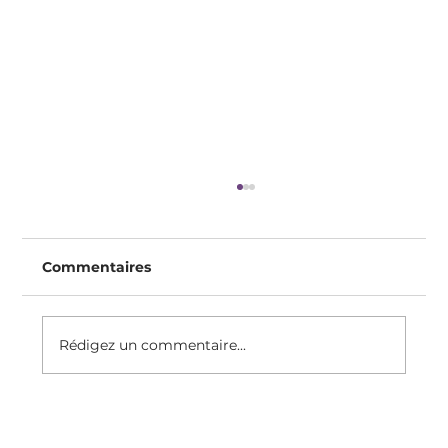
Commentaires
Rédigez un commentaire...
S'occuper De Son Psoas Pour
Diminuer La Cellulite