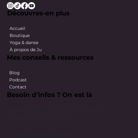
Découvres-en plus
Accueil
Boutique
Yoga & danse
À propos de Ju
Mes conseils & ressources
Blog
Podcast
Contact
Besoin d’infos ? On est là
Besoin d’infos ? On est là pour répondre
simplement et rapidement.
happybodybyju@gmail.com