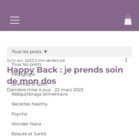
✨ Commence ton rééquilibrage alimentaire et bouge à ton r
Tous les posts
Ju
14 oct. 2022
2 min de lecture
Tous les posts
Happy Back : je prends soin
Pédagogie
de mon dos
Sciences & Sport
Dernière mise à jour :
22 mars 2023
Rééquilibrage alimentaire
Recettes healthy
Psycho
Wonder Nana
Beauté et Santé