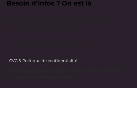
Besoin d’infos ? On est là
Besoin d’infos ? On est là pour répondre
simplement et rapidement.
happybodybyju@gmail.com
CVG & Politique de confidentialité
© 2025 Happy Body. Site par
Zenovamedia
| Photos
par Jade Grima Photographe