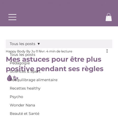
✨ Commence ton rééquilibrage alimentaire et bouge à ton r
Tous les posts
Happy Body By Ju
11 févr.
4 min de lecture
Tous les posts
Mes astuces pour être plus
Pédagogie
positive pendant ses règles
Sciences & Sport
🩸✨
Rééquilibrage alimentaire
Recettes healthy
Psycho
Wonder Nana
Beauté et Santé