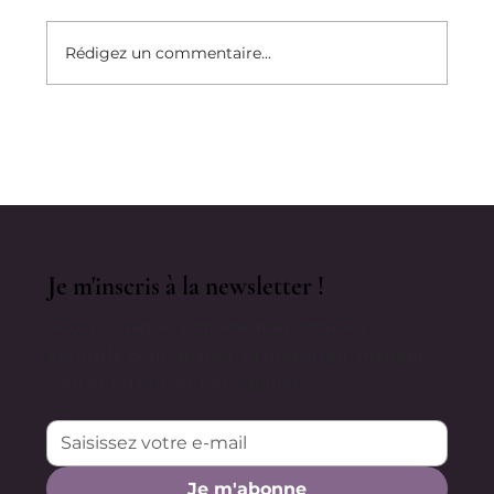
Rédigez un commentaire...
Tes Fesses Te Parlent : Est-Ce Que
Tu Les Écoutes ?
Je m'inscris à la newsletter !
Reçois chaque semaine mes conseils
exclusifs pour apaiser ta digestion, manger
sain et retrouver ton équilibre.
Je m'abonne